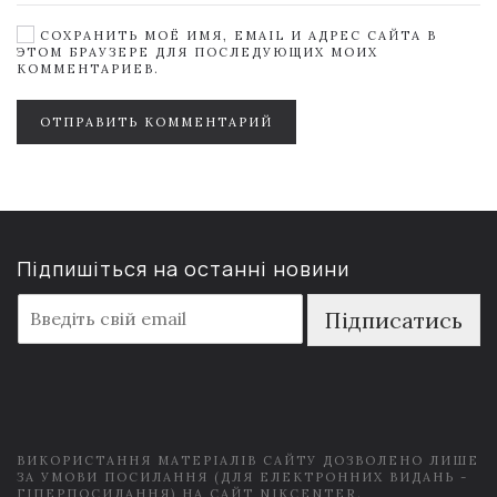
СОХРАНИТЬ МОЁ ИМЯ, EMAIL И АДРЕС САЙТА В
ЭТОМ БРАУЗЕРЕ ДЛЯ ПОСЛЕДУЮЩИХ МОИХ
КОММЕНТАРИЕВ.
ОТПРАВИТЬ КОММЕНТАРИЙ
Підпишіться на останні новини
E
Підписатись
m
a
i
l
*
ВИКОРИСТАННЯ МАТЕРІАЛІВ САЙТУ ДОЗВОЛЕНО ЛИШЕ
ЗА УМОВИ ПОСИЛАННЯ (ДЛЯ ЕЛЕКТРОННИХ ВИДАНЬ -
ГІПЕРПОСИЛАННЯ) НА САЙТ NIKCENTER.