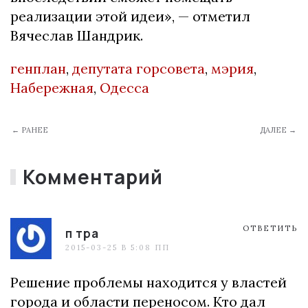
реализации этой идеи», — отметил
Вячеслав
Шандрик
.
генплан
,
депутата горсовета
,
мэрия
,
Набережная
,
Одесса
← РАНЕЕ
ДАЛЕЕ →
Комментарий
ОТВЕТИТЬ
п тра
2015-03-25 В 5:08 ПП
Решение проблемы находится у властей
города и области переносом. Кто дал