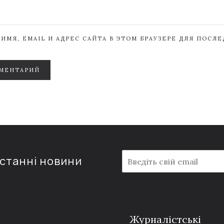
ИМЯ, EMAIL И АДРЕС САЙТА В ЭТОМ БРАУЗЕРЕ ДЛЯ ПОСЛ
МЕНТАРИЙ
E
останні новини
m
a
i
l
*
Журналістські