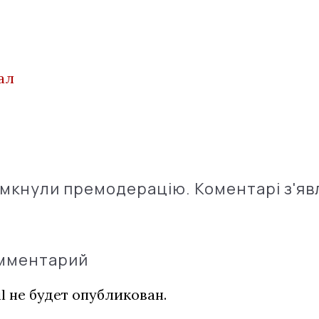
ал
імкнули премодерацію. Коментарі з'яв
омментарий
l не будет опубликован.