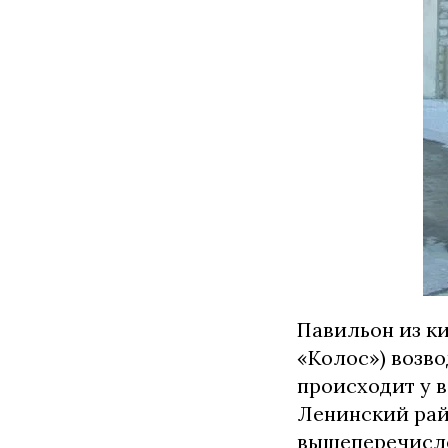
Павильон из к
«Колос») возв
происходит у 
Ленинский рай
вышеперечисле