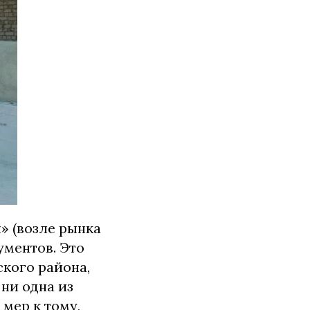
» (возле рынка
ументов. Это
кого района,
ни одна из
мер к тому,