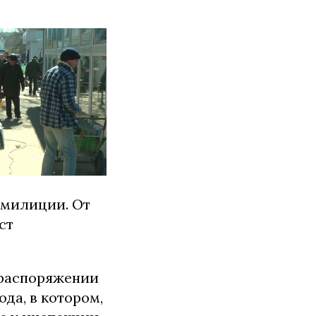
 милиции. От
ст
 распоряжении
да, в котором,