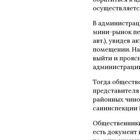
осуществляетс
В администрац
мини-рынок пе
авт.), увидев а
помещении. На
выйти и прояс
администрации
Тогда обществ
представителя
районных чино
санинспекции 
Общественники
есть документ 