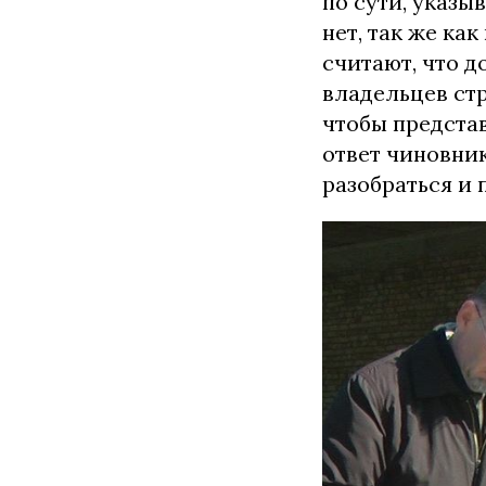
по сути, указы
нет, так же ка
считают, что 
владельцев стр
чтобы предста
ответ чиновник
разобраться и 