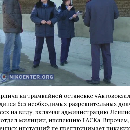
ирпича на трамвайной остановке «Автовокзал
одится без необходимых разрешительных док
всех на виду, включая администрацию Ленинс
отдел милиции, инспекцию ГАСКа. Впрочем, 
нных инстанций не предпринимает никаких 