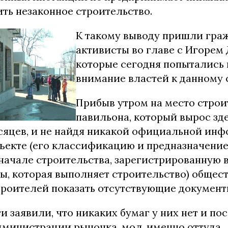
ть незаконное строительство.
К такому выводу пришли гра
активисты во главе с Игорем 
которые сегодня попытались
внимание властей к данному 
Прибыв утром на место строи
павильона, который вырос зде
сяцев, и не найдя никакой официальной ин
ъекте (его классификацию и предназначение
начале строительства, зарегистрированную в
ы, которая выполняет строительство) общес
троителей показать отсутствующие документ
ги заявили, что никаких бумаг у них нет и по
администрации рыночка, мол, именно оттуда