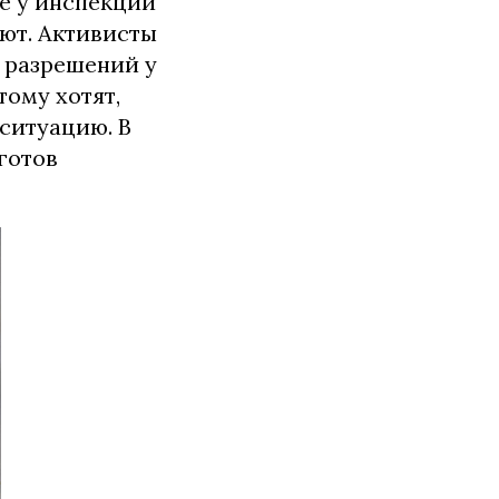
те у инспекции
ают. Активисты
 разрешений у
тому хотят,
ситуацию. В
готов