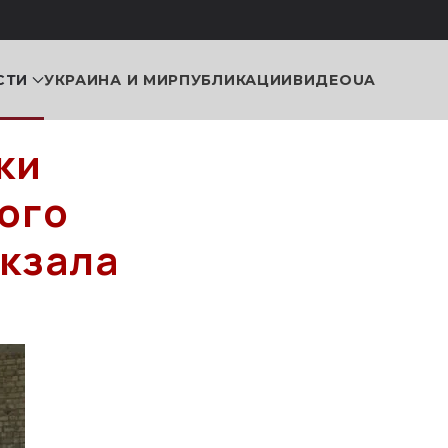
СТИ
УКРАИНА И МИР
ПУБЛИКАЦИИ
ВИДЕО
UA
ки
ого
окзала