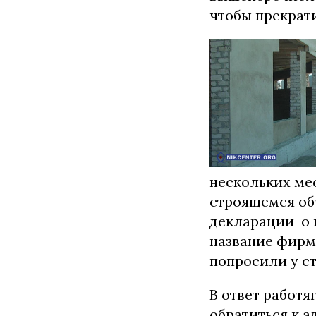
чтобы прекрати
нескольких ме
строящемся об
декларации о 
название фирм
попросили у с
В ответ работя
обратиться к 