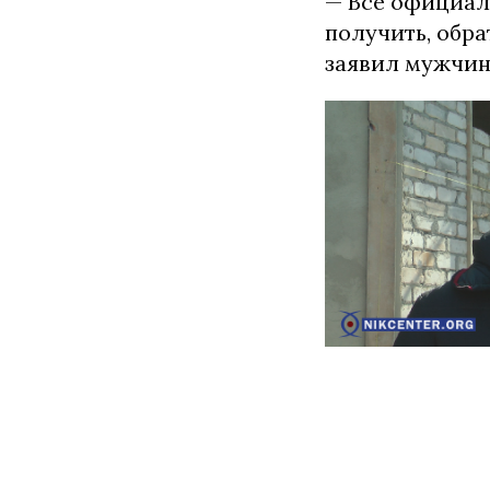
— Все официаль
получить, обр
заявил мужчи