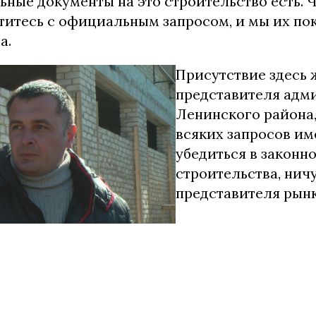
ные документы на это строительство есть. 
атитесь с официальным запросом, и мы их по
на.
Присутствие здесь
представителя адм
Ленинского района,
всяких запросов им
убедиться в законн
строительства, нич
представителя рынк