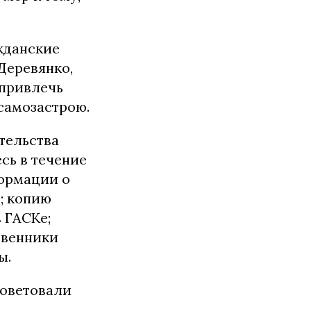
жданские
Деревянко,
 привлечь
самозастрою.
тельства
сь в течение
формации о
; копию
 ГАСКе;
твенники
ы.
советовали