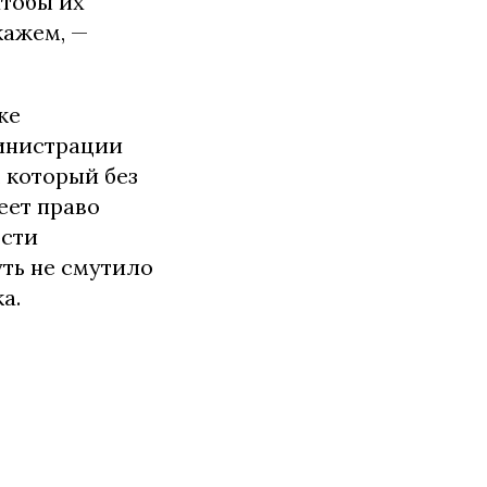
Чтобы их
кажем, —
 же
инистрации
 который без
еет право
ости
уть не смутило
а.