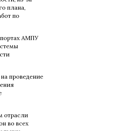
о плана,
абот по
 портах АМПУ
истемы
ости
 на проведение
сения
е
м отрасли
он во всех