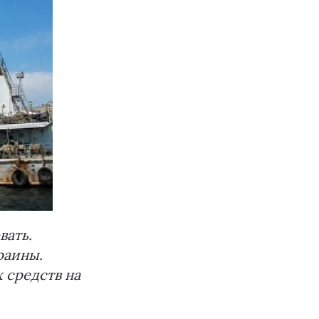
вать.
раины.
 средств на