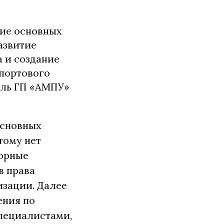
ние основных
азвитие
 и создание
 портового
ель ГП «АМПУ»
основных
тому нет
дорные
в права
изации.
Далее
ения по
пециалистами,