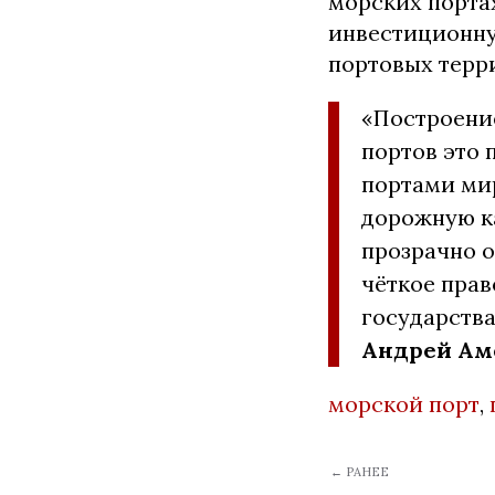
морских порта
инвестиционну
портовых терр
«Построени
портов это
портами ми
дорожную к
прозрачно 
чёткое прав
государства
Андрей Ам
морской порт
,
← РАНЕЕ