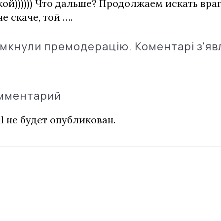
ой)))))) Что дальше? Продолжаем искать вра
е скаче, той ….
імкнули премодерацію. Коментарі з'яв
омментарий
l не будет опубликован.