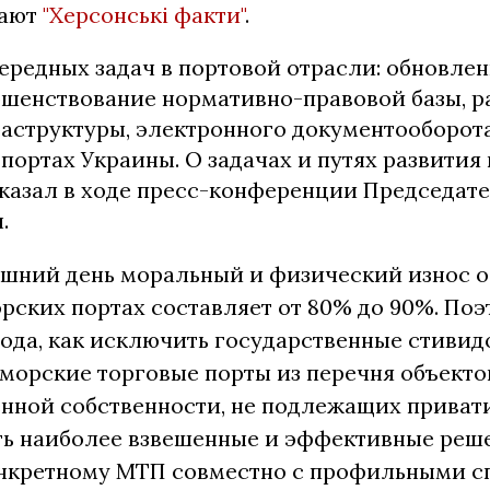
щают
"Херсонські факти"
.
ередных задач в портовой отрасли: обновле
ршенствование нормативно-правовой базы, р
аструктуры, электронного документооборота
портах Украины. О задачах и путях развития
сказал в ходе пресс-конференции Председат
.
яшний день моральный и физический износ 
рских портах составляет от 80% до 90%.
Поэ
ода, как исключить государственные стиви
морские торговые порты из перечня объекто
нной собственности, не подлежащих приват
ть наиболее взвешенные и эффективные реш
нкретному МТП совместно с профильными с