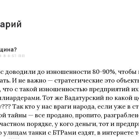
арий
щина?
3 В 6:57 ПП
нас доводили до изношенности 80-90%, чтобы
ть. И не важно — стратегические это объекты
, что с такой изношенностью предприятий их
ллиардерами. Тот же Вадатурский по какой 
??? Так кто у нас враги народа, если уже в с
й тайны — все продано, пропито, разграблен
частном порядке, у кого деньги, тот и предп
о улицам танки с БТРами ездят, в интернете 