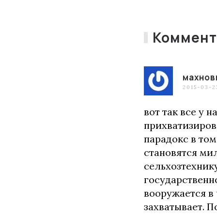
Коммент
махнов
2015-03-2
вот так все у 
прихватизирова
парадокс в том
становятся ми
сельхозтехнику
государственно
вооружается в 
захватывает. П