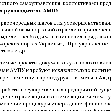
естного самоуправления, коллективами пре
л руководитель АМПУ
.
ервоочередных шагов для усовершенствован
авовой базы портовой отрасли и привлечен
выделил необходимые изменения в ряд законо
 морских портах Украины», «Про управление
тью» и др.
одимые проекты документов уже подготовле
ами АМПУ и требуют исключительно полити
в регламентную процедуру»,—
отметил Анд
 работы государственных предприятий суще
 децентрализации и оптимизации системы у
изменении процедуры утверждения финансово
закупок, распоряжения имуществом. В частн