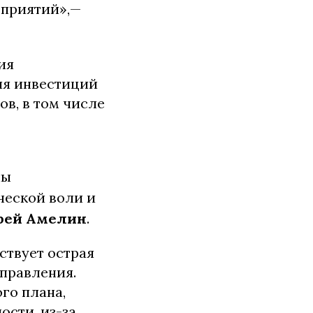
дприятий»,—
ия
ия инвестиций
в, в том числе
ны
ческой воли и
рей Амелин
.
ствует острая
правления.
го плана,
ости, из-за