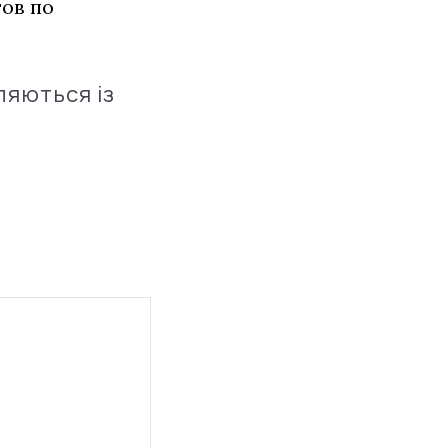
гов по
ляються із