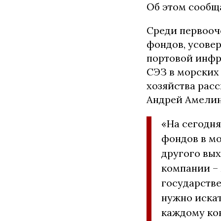
Об этом сооб
Среди первооч
фондов, усове
портовой инфр
СЭЗ в морских 
хозяйства рас
Андрей Амелин
«На сегодн
фондов в мо
другого вых
компании – 
государстве
нужно иска
каждому ко