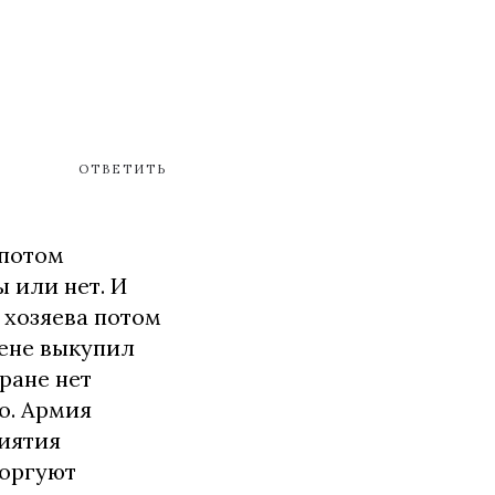
ОТВЕТИТЬ
 потом
 или нет. И
 хозяева потом
цене выкупил
тране нет
о. Армия
риятия
торгуют