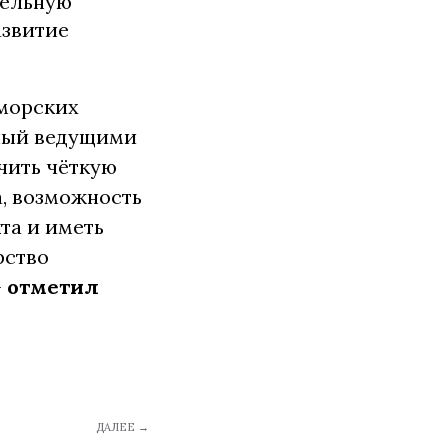
тельную
азвитие
 морских
нный ведущими
чить чёткую
, возможность
та и иметь
рство
—
отметил
ДАЛЕЕ →