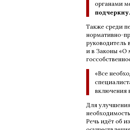
органами м
подчеркну
Также среди п
нормативно-пр
руководитель 
и в Законы «О
госсобственнос
«Все необх
специалист
включения 
Для улучшения
необходимость
Речь идёт об 
осуществления 