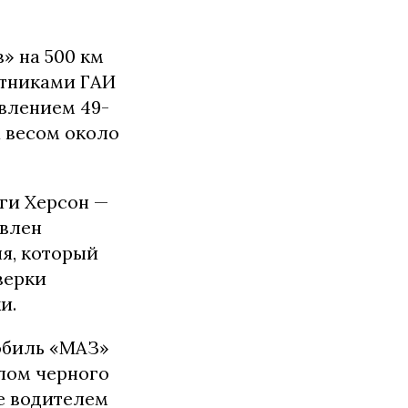
» на 500 км
отниками ГАИ
влением 49-
а весом около
оги Херсон —
овлен
ля, который
верки
и.
обиль «МАЗ»
 лом черного
е водителем