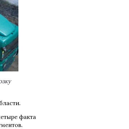
озку
бласти.
четыре факта
ументов.