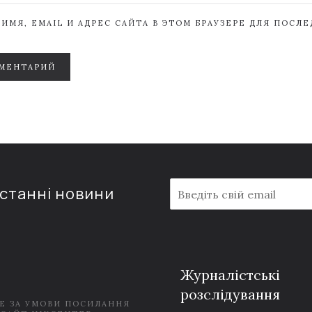
ИМЯ, EMAIL И АДРЕС САЙТА В ЭТОМ БРАУЗЕРЕ ДЛЯ ПОСЛ
МЕНТАРИЙ
E
останні новини
m
a
i
l
*
Журналістські
розслідування
Е ЗА УМОВИ ПОСИЛАННЯ