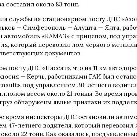
а составил около 83 тонн.
ния службы на стационарном посту ДПС «Азов
рьков — Симферополь — Алушта — Ялта, раб
н автомобиль «КАМАЗ» с прицепом, под упра
еля, который перевозил лом черного металл
ответствующих документов.
м посту ДПС «Пассат», что на 11 км автодор
досия — Керчь, работниками ГАИ был остан
nault», под управлением 30-летнего водите
аллолом весом около 21 тонны.
Во время про
 груз обнаружены явные признаки их подделк
ое время инспекторы ДПС остановили автом
ем 47-летнего водителя, который перевозил
около 22 тонн.
Как оказалось, предъявленны