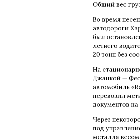
Общий вес груз
Во время несе
автодороги Ха
был остановле
летнего водит
20 тонн без со
На стационарно
Джанкой — Фео
автомобиль «Re
перевозил мет
документов на
Через некотор
под управлени
металла весом 