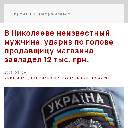
Перейти к содержимому
В Николаеве неизвестный
мужчина, ударив по голове
продавщицу магазина,
завладел 12 тыс. грн.
2015-03-20
КРИМИНАЛ
,
НИКОЛАЕВ
,
РЕГИОНАЛЬНЫЕ НОВОСТИ