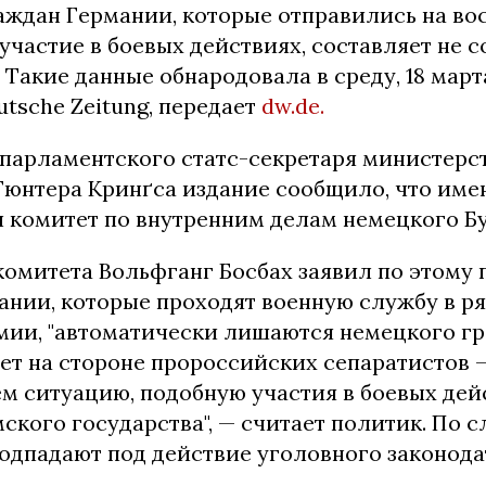
аждан Германии, которые отправились на во
участие в боевых действиях, составляет не с
Такие данные обнародовала в среду, 18 март
utsche Zeitung, передает
dw.de.
 парламентского статс-секретаря министерс
Гюнтера Кринґса издание сообщило, что име
 комитет по внутренним делам немецкого Бу
омитета Вольфганг Босбах заявил по этому п
ании, которые проходят военную службу в р
мии, "автоматически лишаются немецкого гра
юет на стороне пророссийских сепаратистов —
м ситуацию, подобную участия в боевых дей
ского государства", — считает политик. По с
одпадают под действие уголовного законода