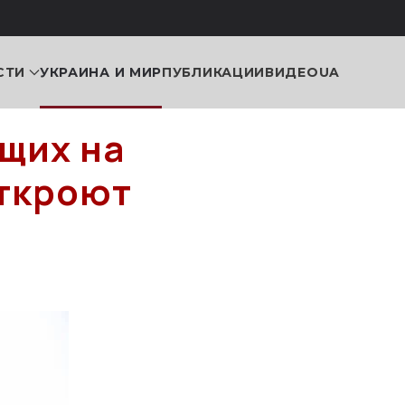
СТИ
УКРАИНА И МИР
ПУБЛИКАЦИИ
ВИДЕО
UA
щих на
откроют