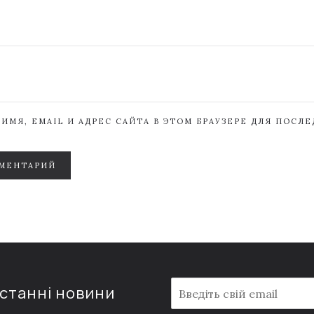
ИМЯ, EMAIL И АДРЕС САЙТА В ЭТОМ БРАУЗЕРЕ ДЛЯ ПОСЛ
МЕНТАРИЙ
E
останні новини
m
a