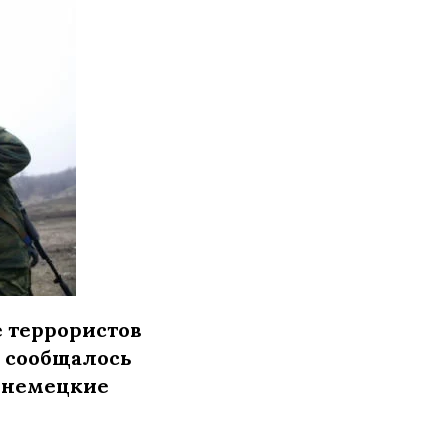
е террористов
о сообщалось
т немецкие