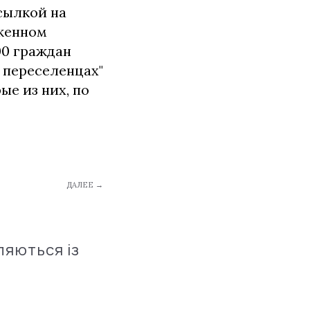
сылкой на
уженном
00 граждан
х переселенцах"
е из них, по
ДАЛЕЕ →
ляються із