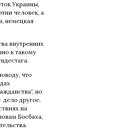
сток Украины,
отни человек, а
а, немецкая
тва внутренних
нно к такому
ндестага.
оводу, что
ядах
жданства", но
 дело другое.
ствиях на
ловам Босбаха,
тельства.