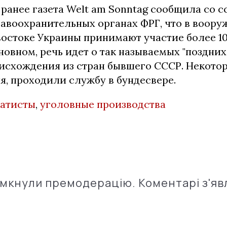
ранее газета Welt am Sonntag сообщила со с
равоохранительных органах ФРГ, что в воор
востоке Украины принимают участие более 1
новном, речь идет о так называемых "поздни
исхождения из стран бывшего СССР. Некоторы
я, проходили службу в бундесвере.
атисты
,
уголовные производства
імкнули премодерацію. Коментарі з'яв