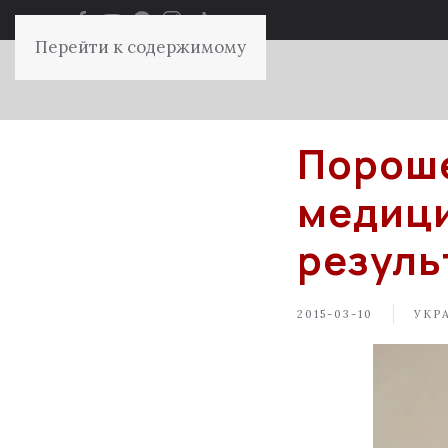
Перейти к содержимому
Пороше
медици
резуль
2015-03-10
УКР