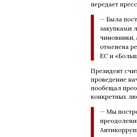
передает прес
— Была пост
закупками 
чиновники, 
отменена р
ЕС и «Больш
Президент счи
проведение на
пообещал прео
конкретных лю
— Мы постр
преодоление
Антикоррупц