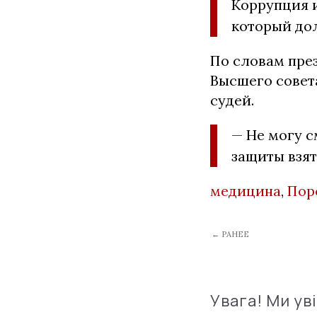
Коррупция 
который дол
По словам пре
Высшего совет
судей.
— Не могу с
защиты взят
медицина
,
Пор
← РАНЕЕ
Увага! Ми ув