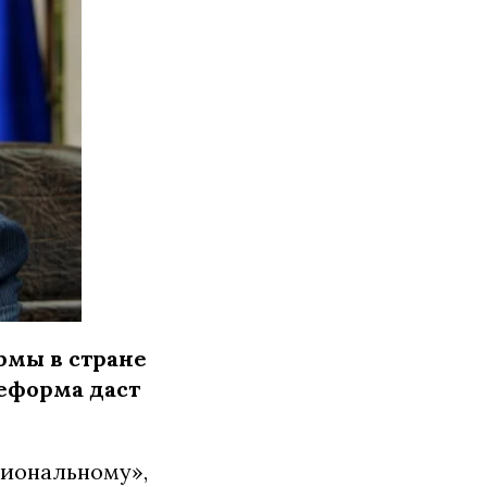
рмы в стране
еформа даст
циональному»,