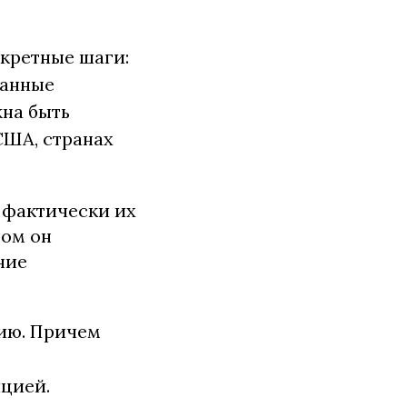
нкретные шаги:
ванные
жна быть
США, странах
 фактически их
том он
ние
ию. Причем
пцией.