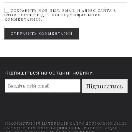
СОХРАНИТЬ МОЁ ИМЯ, EMAIL И АДРЕС САЙТА В
ЭТОМ БРАУЗЕРЕ ДЛЯ ПОСЛЕДУЮЩИХ МОИХ
КОММЕНТАРИЕВ.
ОТПРАВИТЬ КОММЕНТАРИЙ
Підпишіться на останні новини
E
Підписатись
m
a
i
l
*
ВИКОРИСТАННЯ МАТЕРІАЛІВ САЙТУ ДОЗВОЛЕНО ЛИШЕ
ЗА УМОВИ ПОСИЛАННЯ (ДЛЯ ЕЛЕКТРОННИХ ВИДАНЬ -