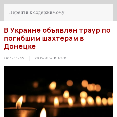
Перейти к содержимому
В Украине объявлен траур по
погибшим шахтерам в
Донецке
2015-03-05
УКРАИНА И МИР