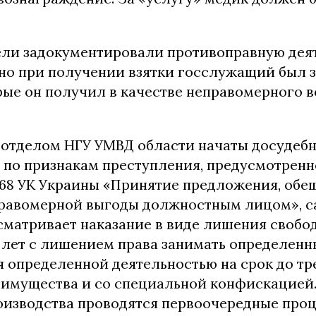
ли задокументировали противоправную деят
но при получении взятки госслужащий был з
орые он получил в качестве неправомерного 
отделом НГУ УМВД области начаты досудеб
по признакам преступления, предусмотренного 
т.368 УК Украины «Принятие предложения, об
равомерной выгоды должностным лицом», с
сматривает наказание в виде лишения свобод
и лет с лишением права занимать определен
 определенной деятельностью на срок до тре
имущества и со специальной конфискацией.
оизводства проводятся первоочередные про