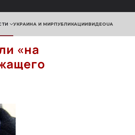
СТИ
УКРАИНА И МИР
ПУБЛИКАЦИИ
ВИДЕО
UA
ли «на
ужащего