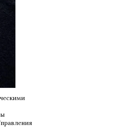
ическими
цы
Управления