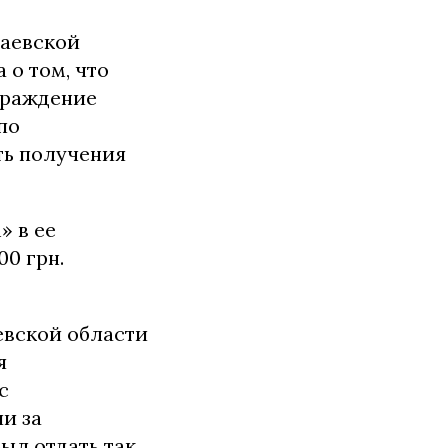
лаевской
 о том, что
граждение
по
ть получения
 в ее
0 грн.
вской области
я
с
и за
ыл отдать так