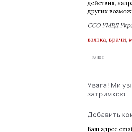
действия, нап
других возмож
ССО УМВД Укра
взятка
,
врачи
,
← РАНЕЕ
Увага! Ми ув
затримкою
Добавить к
Ваш адрес emai