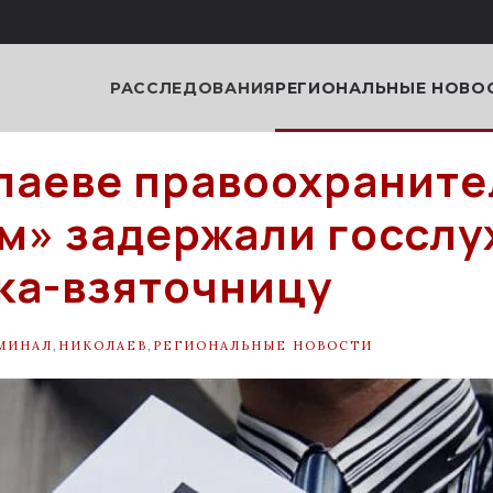
РАССЛЕДОВАНИЯ
РЕГИОНАЛЬНЫЕ НОВО
лаеве правоохраните
м» задержали госсл
ка-взяточницу
МИНАЛ
,
НИКОЛАЕВ
,
РЕГИОНАЛЬНЫЕ НОВОСТИ