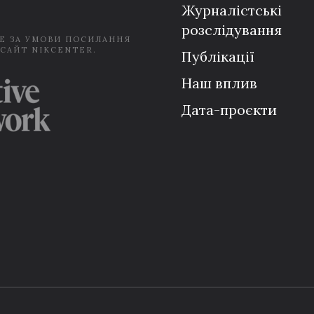
Журналістські
розслідування
Е ЗА УМОВИ ПОСИЛАННЯ
 САЙТ NIKCENTER.
Публікації
Наш вплив
Дата-проєкти