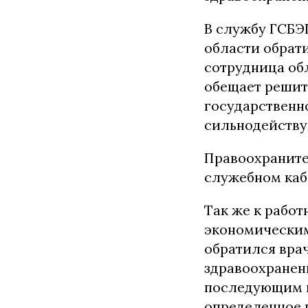
В службу ГСБЭ
области обрати
сотрудница об
обещает решит
государственн
сильнодейству
Правоохраните
служебном каби
Так же к работ
экономическим
обратился вра
здравоохранен
последующим 
определенное 