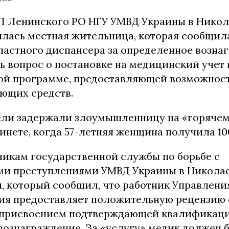
П Ленинского РО НГУ УМВД Украины в Нико
лась местная жительница, которая сообщила
ластного диспансера за определенное возна
ь вопрос о постановке на медицинский учет 
ой программе, предоставляющей возможнос
ющих средств.
ли задержали злоумышленницу на «горячем»
нете, когда 57-летняя женщина получила 100
никам государственной службы по борьбе с
и преступлениями УМВД Украины в Николае
ч, который сообщил, что работник Управлени
ия предоставляет положительную рецензию 
присвоением подтверждающей квалификаци
вознаграждение. За «услугу» медик должен б