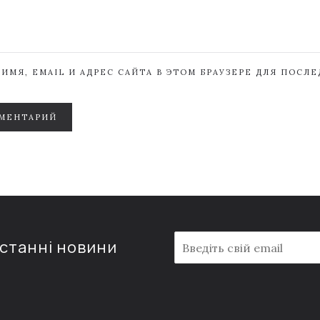
ИМЯ, EMAIL И АДРЕС САЙТА В ЭТОМ БРАУЗЕРЕ ДЛЯ ПОСЛ
МЕНТАРИЙ
E
останні новини
m
a
i
l
*