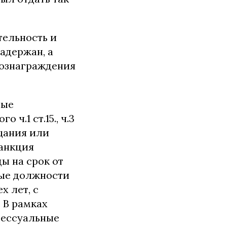
ельность и
адержан, а
вознаграждения
ные
ч.1 ст.15., ч.3
ещания или
анкция
ы на срок от
ные должности
х лет, с
 В рамках
цессуальные