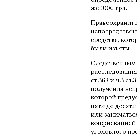
же 1000 грн.
Правоохраните
непосредствен
средства, кот
были изъяты.
Следственным 
расследования 
ст.368 и ч.3 с
получения неп
которой преду
пяти до десят
или заниматься
конфискацией 
уголовного пр