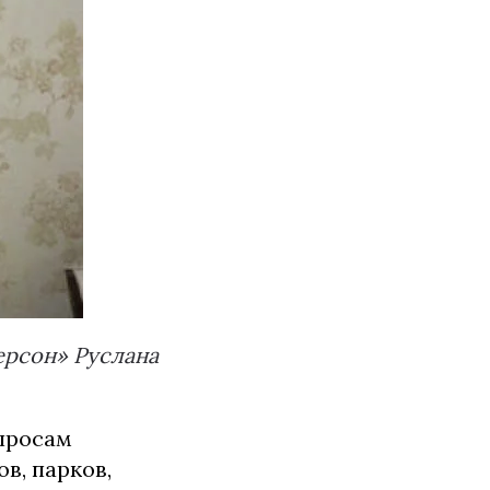
ерсон» Руслана
просам
в, парков,