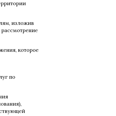
территории
лям, изложив
а рассмотрение
жения, которое
м
луг по
чия
ования),
тствующей