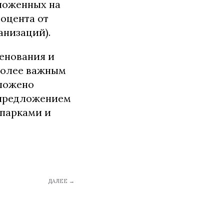
ложенных на
роцента от
анизаций).
енования и
 более важным
дложено
 предложением
 парками и
ДАЛЕЕ →