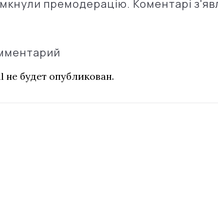
імкнули премодерацію. Коментарі з'яв
омментарий
l не будет опубликован.