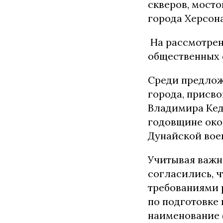
скверов, мост
города Херсона
На рассмотрен
общественных 
Среди предлож
города, присв
Владимира Кедр
годовщине око
Дунайской воен
Учитывая важн
согласились, 
требованиями р
по подготовке
наименование (