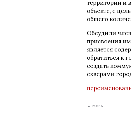
территории и 
объекте, с цел
общего количе
Обсудили член
присвоения им
является соде
обратиться к 
создать комму
скверами горо
переименован
← РАНЕЕ