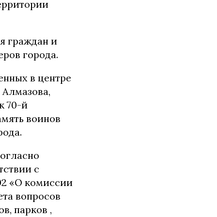
территории
я граждан и
ров города.
енных в центре
 Алмазова,
к 70-й
амять воинов
рода.
ногласно
тствии с
302 «О комиссии
ета вопросов
в, парков ,