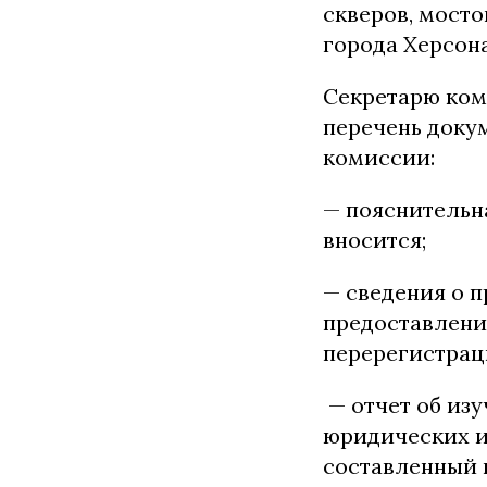
скверов, мост
города Херсона
Секретарю ком
перечень доку
комиссии:
— пояснительн
вносится;
— сведения о 
предоставлени
перерегистрац
— отчет об из
юридических и
составленный 