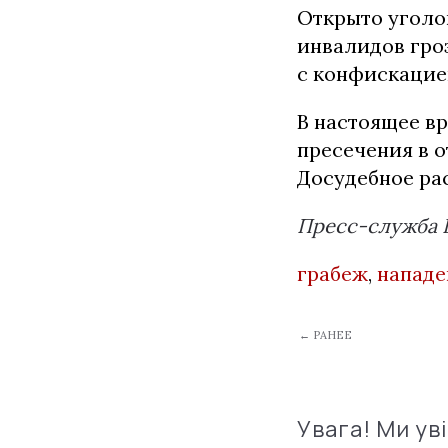
Открыто уголов
инвалидов гро
с конфискацие
В настоящее в
пресечения в 
Досудебное ра
Пресс-служба 
грабеж
,
нападе
← РАНЕЕ
Увага! Ми ув