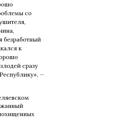
орошо
проблемы со
ушителя,
нина,
я безработный
кался к
хорошо
 злодей сразу
Республику», —
еляевском
ержанный
 похищенных