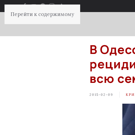
Перейти к содержимому
В Одес
рециди
всю се
2015-02-09
КР