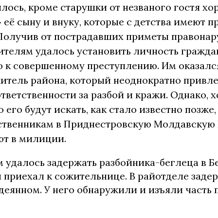
лось, кроме старушки от незваного гостя х
 её сыну и внуку, которые с детства имеют 
 Получив от пострадавших приметы правонар
ителям удалось установить личность гражда
о к совершенному преступлению. Им оказалс
итель района, который неоднократно привле
тветственности за разбой и кражи. Однако, 
о его будут искать, как стало известно позже,
дственникам в Приднестровскую Молдавскую 
ют в милиции.
 удалось задержать разбойника-беглеца в Б
н приехал к сожительнице. В райотделе зад
одеянном. У него обнаружили и изъяли часть