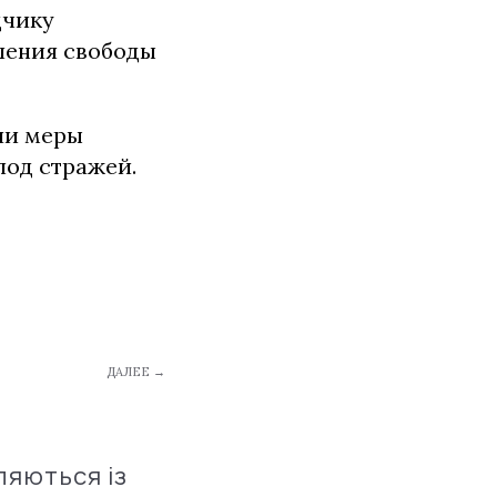
дчику
шения свободы
ии меры
под стражей.
ДАЛЕЕ →
ляються із