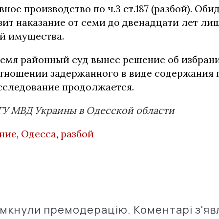
ное производство по ч.3 ст.187 (разбой). Оби
зит наказание от семи до двенадцати лет ли
й имущества.
ремя районный суд вынес решение об избран
отношении задержанного в виде содержания 
сследование продолжается.
ГУ МВД Украины в Одесской области
ние
,
Одесса
,
разбой
імкнули премодерацію. Коментарі з'яв