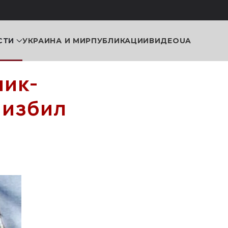
СТИ
УКРАИНА И МИР
ПУБЛИКАЦИИ
ВИДЕО
UA
ник-
 избил