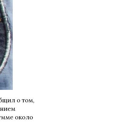
бщил о том,
ением
умме около