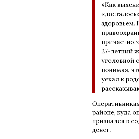
«Как выясни
«досталось»
здоровьем.
правоохран
причастног
27-летний ж
уголовной о
понимая, чт
уехал к ро
рассказыва
Оперативникам
районе, куда о
признался в с
денег.