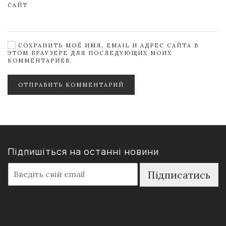
САЙТ
СОХРАНИТЬ МОЁ ИМЯ, EMAIL И АДРЕС САЙТА В
ЭТОМ БРАУЗЕРЕ ДЛЯ ПОСЛЕДУЮЩИХ МОИХ
КОММЕНТАРИЕВ.
ОТПРАВИТЬ КОММЕНТАРИЙ
Підпишіться на останні новини
E
Підписатись
m
a
i
l
*