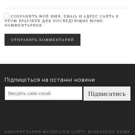
СОХРАНИТЬ МОЁ ИМЯ, EMAIL И АДРЕС САЙТА В
ЭТОМ БРАУЗЕРЕ ДЛЯ ПОСЛЕДУЮЩИХ МОИХ
КОММЕНТАРИЕВ.
ОТПРАВИТЬ КОММЕНТАРИЙ
Підпишіться на останні новини
E
Підписатись
m
a
i
l
*
ВИКОРИСТАННЯ МАТЕРІАЛІВ САЙТУ ДОЗВОЛЕНО ЛИШЕ