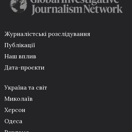
Журналістські розслідування
Публікації
Наш вплив
Дата-проєкти
Україна та світ
Миколаїв
Херсон
Одеса