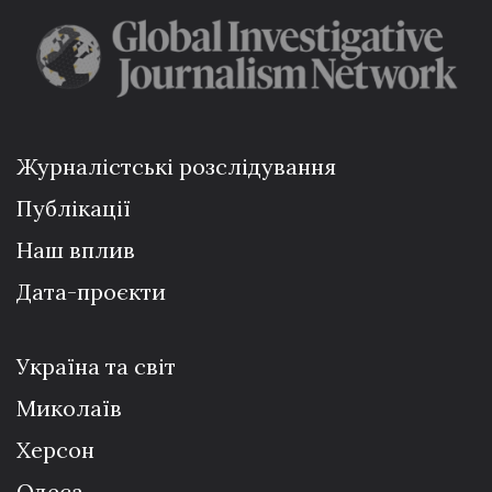
Журналістські розслідування
Публікації
Наш вплив
Дата-проєкти
Україна та світ
Миколаїв
Херсон
Одеса