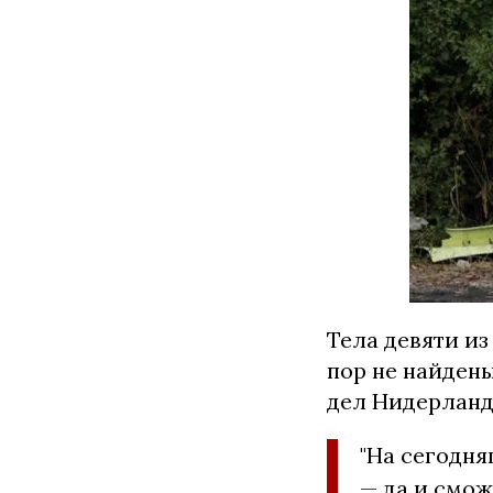
Тела девяти из
пор не найдены
дел Нидерландо
"На сегодня
— да и смож