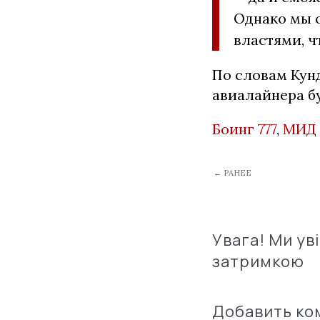
Однако мы с
властями, ч
По словам Кун
авиалайнера б
Боинг 777
,
МИД
← РАНЕЕ
Увага! Ми ув
затримкою
Добавить к