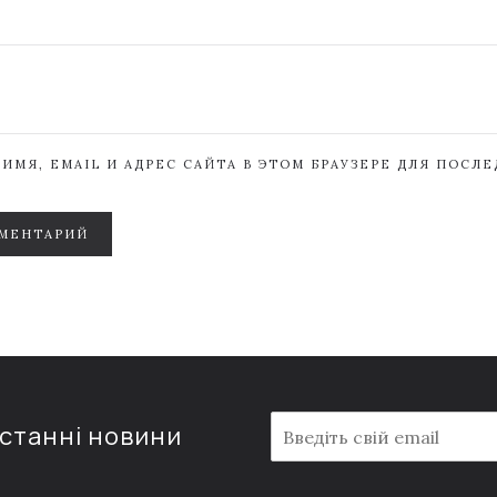
ИМЯ, EMAIL И АДРЕС САЙТА В ЭТОМ БРАУЗЕРЕ ДЛЯ ПОСЛ
МЕНТАРИЙ
E
останні новини
m
a
i