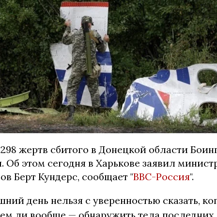
 298 жертв сбитого в Донецкой области Боинг
. Об этом сегодня в Харькове заявил минис
в Берт Кундерс, сообщает "
BBC-Россия
".
шний день нельзя с уверенностью сказать, к
ем ли вообще — обнаружить тела последних 