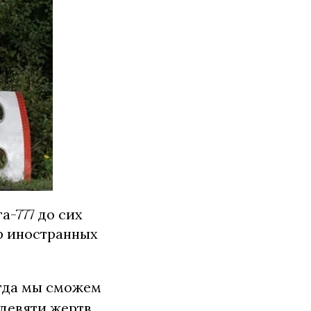
а-777 до сих
тр иностранных
огда мы сможем
девяти жертв.