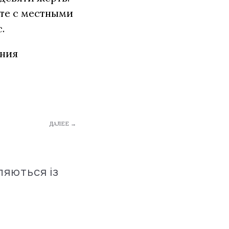
сте с местными
.
ения
ДАЛЕЕ →
ляються із