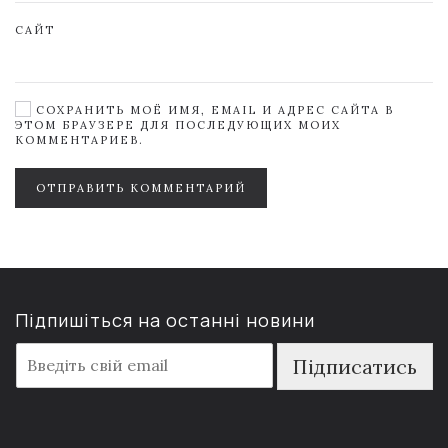
САЙТ
СОХРАНИТЬ МОЁ ИМЯ, EMAIL И АДРЕС САЙТА В
ЭТОМ БРАУЗЕРЕ ДЛЯ ПОСЛЕДУЮЩИХ МОИХ
КОММЕНТАРИЕВ.
ОТПРАВИТЬ КОММЕНТАРИЙ
Підпишіться на останні новини
E
Підписатись
m
a
i
l