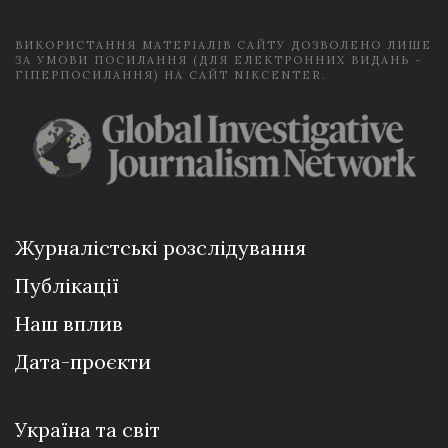
*
ВИКОРИСТАННЯ МАТЕРІАЛІВ САЙТУ ДОЗВОЛЕНО ЛИШЕ
ЗА УМОВИ ПОСИЛАННЯ (ДЛЯ ЕЛЕКТРОННИХ ВИДАНЬ -
ГІПЕРПОСИЛАННЯ) НА САЙТ NIKCENTER.
Журналістські розслідування
Публікації
Наш вплив
Дата-проєкти
Україна та світ