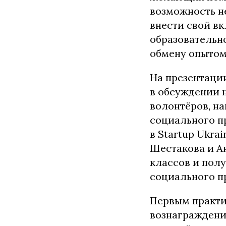
возможность не
внести свой вк
образовательн
обмену опытом
На презентаци
в обсуждении 
волонтёров, н
социального п
в Startup Ukra
Шестакова и А
классов и полу
социального п
Первым практич
вознаграждени