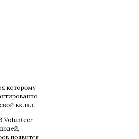
ря которому
антированно
свой вклад.
B Volunteer
людей,
ров появится