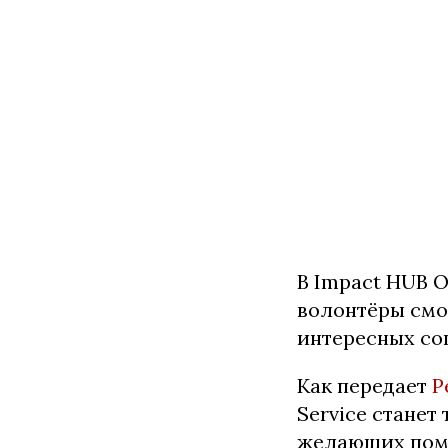
В Impact HUB 
волонтёры смо
интересных соц
Как передает
Р
Service станет
желающих помо