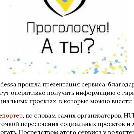
Odessa прошла презентация сервиса, благода
гут оперативно получать информацию о гар
иальных проектах, в которые можно внести 
епортер
, по словам самих организаторов, HU
 точкой пересечения социальных проектов и 
гать. Посредством этого сервиса у волонте