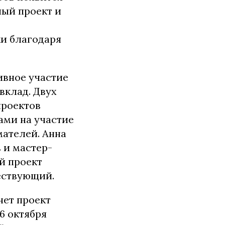
ный проект и
и благодаря
ивное участие
вклад. Двух
проектов
ами на участие
мателей. Анна
 и мастер-
й проект
ествующий.
нет проект
6 октября