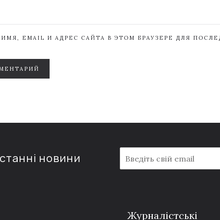
ИМЯ, EMAIL И АДРЕС САЙТА В ЭТОМ БРАУЗЕРЕ ДЛЯ ПОСЛ
МЕНТАРИЙ
E
останні новини
m
a
i
l
*
Журналістські