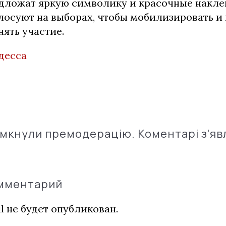
дложат яркую символику и красочные накле
лосуют на выборах, чтобы мобилизировать и
ять участие.
десса
імкнули премодерацію. Коментарі з'яв
омментарий
l не будет опубликован.