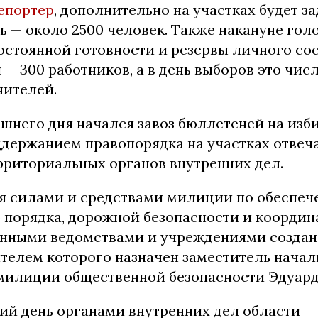
епортер
, дополнительно на участках будет з
 — около 2500 человек. Также накануне гол
остоянной готовности и резервы личного со
— 300 работников, а в день выборов это числ
нителей.
ашнего дня начался завоз бюллетеней на изб
оддержанием правопорядка на участках отвеч
рриториальных органов внутренних дел.
я силами и средствами милиции по обеспеч
 порядка, дорожной безопасности и коорди
анными ведомствами и учреждениями созда
ителем которого назначен заместитель нача
милиции общественной безопасности Эдуард
ий день органами внутренних дел области