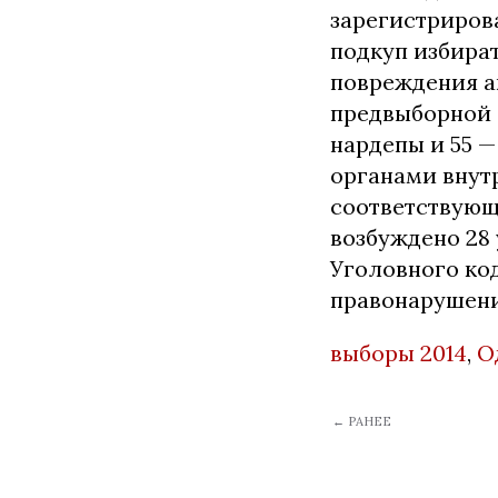
зарегистрирова
подкуп избират
повреждения а
предвыборной 
нардепы и 55 —
органами внут
соответствующ
возбуждено 28
Уголовного ко
правонарушени
выборы 2014
,
О
← РАНЕЕ