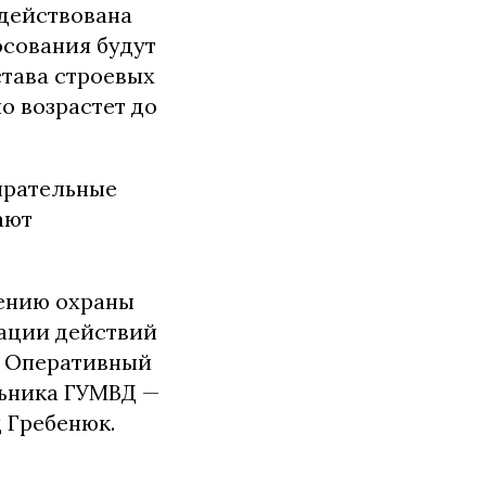
адействована
осования будут
става строевых
о возрастет до
ирательные
ают
ению охраны
нации действий
н Оперативный
льника ГУМВД —
 Гребенюк.