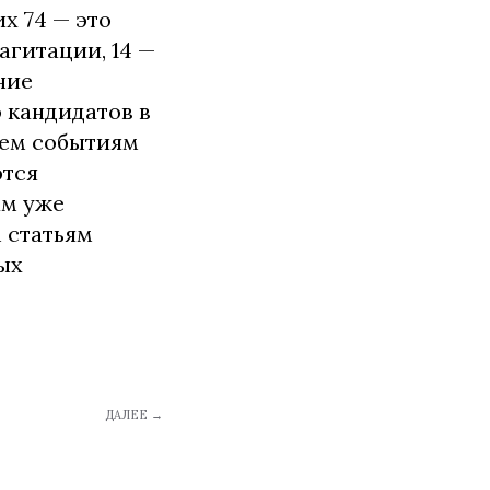
х 74 — это
агитации, 14 —
ние
 кандидатов в
всем событиям
ются
ам уже
 статьям
ых
ДАЛЕЕ →