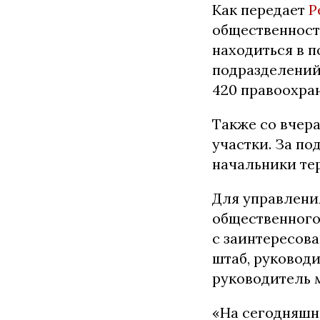
Как передает
Р
общественность
находиться в п
подразделений 
420 правоохра
Также со вчер
участки. За п
начальники те
Для управлени
общественного
с заинтересов
штаб, руковод
руководитель 
«На сегодняшн