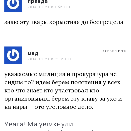
правда
2014-10-21 В 1:52 ПП
знаю эту тварь. корыстная до беспредела
ОТВЕТИТЬ
мвд
2014-10-21 В 7:32 ПП
уважаемые милиция и прокуратура че
сидим то? идем берем пояснения у всех
кто что знает кто участвовал кто
организовывал. берем эту клаву за ухо и
на нары — это уголовное дело.
Увага! Ми увімкнули