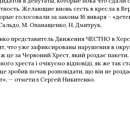
дидатов в депутаты, которые пока что сдали
тность. Желающие вновь сесть в кресла в Ве
орые голосовали за законы 16 января – «дете
Сальдо, М. Опанащенко, Н. Дмитрук.
нко представитель Движения ЧЕСТНО в Хер
т, что уже зафиксированы нарушения в округ
 ж це за Червоний Хрест, який роздає пакети
ого хреста і очікуємо відповіді, як же так ст
це зробив почав розповідати, що він не розда
т», — отметил Сергей Никитенко.