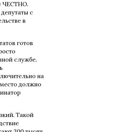
е ЧЕСТНО.
 депутаты с
льстве в
татов готов
росто
нной службе.
ь
ключительно на
 место должно
динатор
зкий. Такой
дствие
тают 300 тысяч