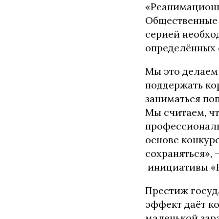
«Реанимационн
Общественные 
серией необхо
определённых
Мы это делаем 
поддержать кор
заниматься по
Мы считаем, ч
профессиональ
основе конкур
сохраняться»,
инициативы «
Престиж госуд
эффект даёт ко
маленькой зара