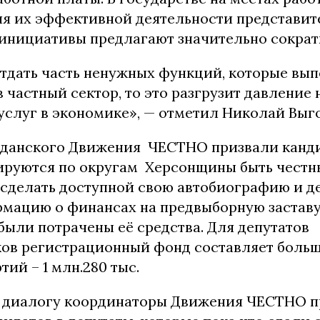
ля их эффективной деятельности представит
инициативы предлагают значительно сократи
отдать часть ненужных функций, которые вы
 частный сектор, то это разгрузит давление 
услуг в экономике», — отметил Николай Выг
данского Движения ЧЕСТНО призвали канди
ируются по округам Херсонщины быть честн
 сделать доступной свою автобиографию и д
рмацию о финансах на предвыборную заставу,
были потрачены её средства. Для депутатов
в регистрационный фонд составляет больше
тий – 1 млн.280 тыс.
 диалогу координаторы Движения ЧЕСТНО 