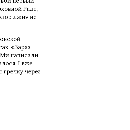
 свой первый
рховной Раде,
ктор лжи» не
сонской
ах. «Зараз
. Ми написали
алося. І вже
є гречку через