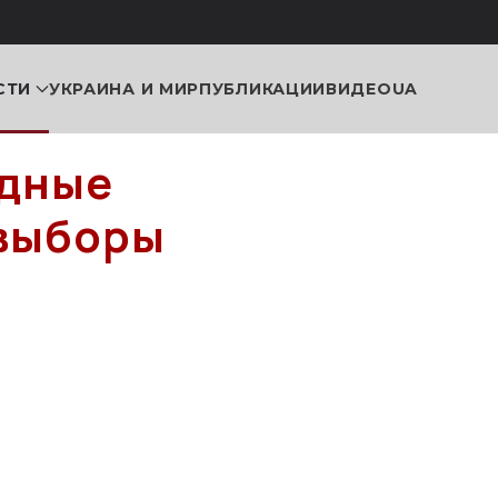
СТИ
УКРАИНА И МИР
ПУБЛИКАЦИИ
ВИДЕО
UA
одные
 выборы