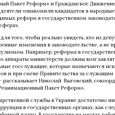
ый Пакет Реформ» и Гражданское Движени
деятели ознакомили кандидатов в народные
димых реформ в государственном законодате
 сферах.
для того, чтобы реально увидеть, кто из депу
енные изменения в законодательстве, а не п
пулизмом. Например, реформа в государстве
то аппараты министерств должны возглавлят
ные госслужащие, которые назначаются ис
сов и при смене Правительства за служащим
 — рассказывает Николай Выговский, сокоор
Реанимационный Пакет Реформ».
арственной службы в Украине достаточно ни
ррупция в государственных органах, как сле
ботной платы. В государстве на местах рабо