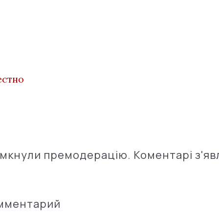
естно
імкнули премодерацію. Коментарі з'яв
омментарий