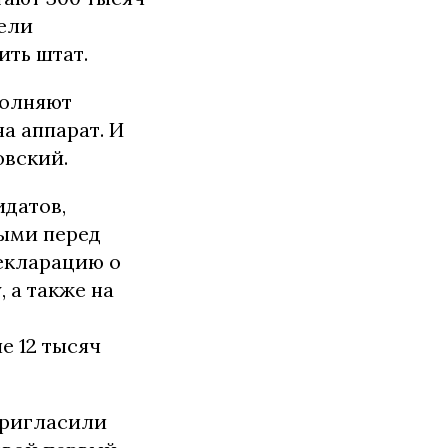
ели
ть штат.
полняют
на аппарат. И
овский.
датов,
ыми перед
екларацию о
 а также на
 12 тысяч
пригласили