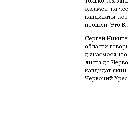
только тех кан
экзамен на чес
кандидаты, кот
прошли. Это В.
Сергей Никите
области говори
дізнаємося, що
листа до Червон
кандидат який 
Червоний Хрес