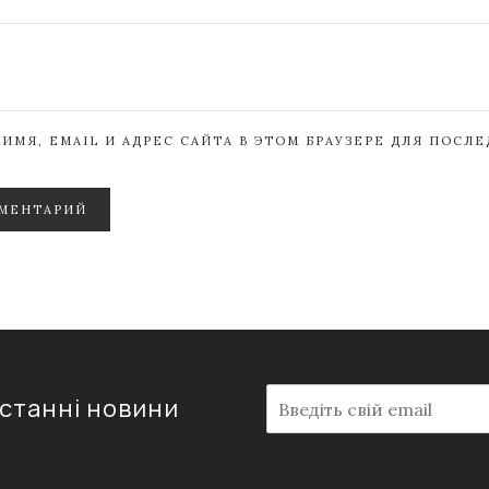
ИМЯ, EMAIL И АДРЕС САЙТА В ЭТОМ БРАУЗЕРЕ ДЛЯ ПОСЛ
МЕНТАРИЙ
E
останні новини
m
a
i
l