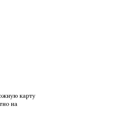
ожную карту
тно на