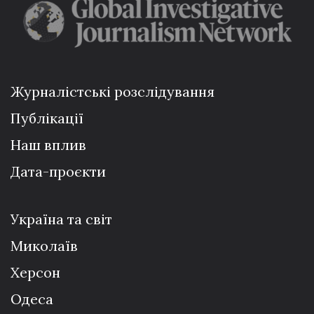
Журналістські розслідування
Публікації
Наш вплив
Дата-проєкти
Україна та світ
Миколаїв
Херсон
Одеса