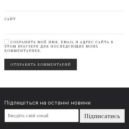
САЙТ
СОХРАНИТЬ МОЁ ИМЯ, EMAIL И АДРЕС САЙТА В
ЭТОМ БРАУЗЕРЕ ДЛЯ ПОСЛЕДУЮЩИХ МОИХ
КОММЕНТАРИЕВ.
ОТПРАВИТЬ КОММЕНТАРИЙ
Підпишіться на останні новини
E
Підписатись
m
a
i