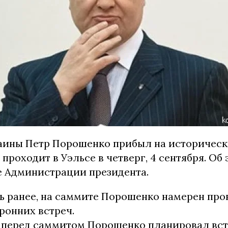
аины Петр Порошенко прибыл на историчес
проходит в Уэльсе в четверг, 4 сентября. О
е Администрации президента.
ь ранее, на саммите Порошенко намерен про
ронних встреч.
 перед саммитом Порошенко планировал вст