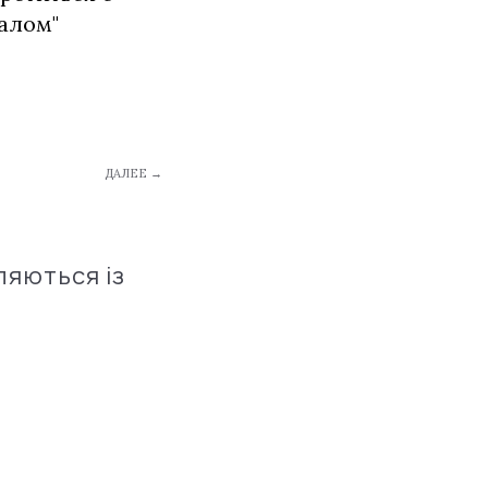
алом"
ДАЛЕЕ →
ляються із