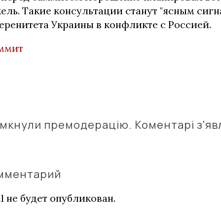
ель. Такие консультации станут "ясным сигн
еренитета Украины в конфликте с Россией.
ммит
імкнули премодерацію. Коментарі з'яв
омментарий
l не будет опубликован.