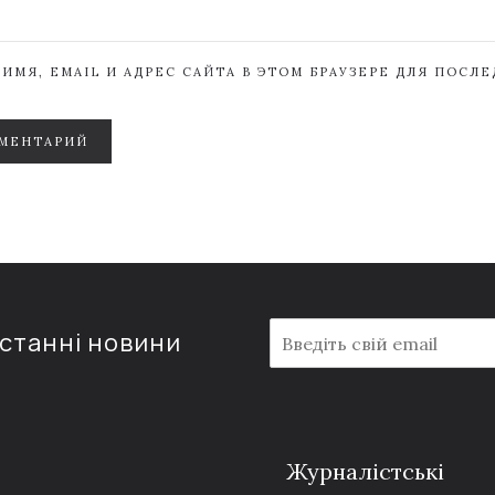
ИМЯ, EMAIL И АДРЕС САЙТА В ЭТОМ БРАУЗЕРЕ ДЛЯ ПОСЛ
МЕНТАРИЙ
E
останні новини
m
a
i
l
*
Журналістські