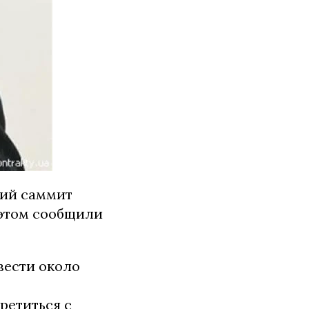
кий саммит
б этом сообщили
вести около
ретиться с