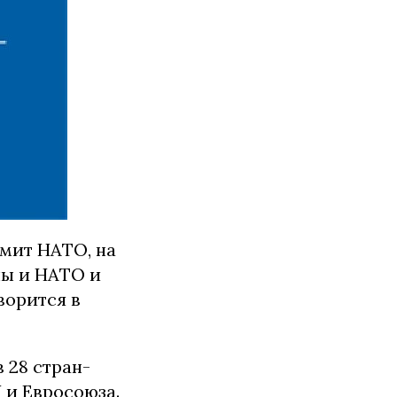
ммит НАТО, на
ны и НАТО и
ворится в
 28 стран-
 и Евросоюза.