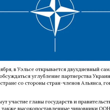
тября, в Уэльсе открывается двухдневный са
 обсуждаться углубление партнерства Украи
тране со стороны стран-членов Альянса, го
ут участие главы государств и правительств
а также высокопоставленные чиновники ООН