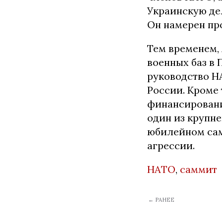
Украинскую де
Он намерен про
Тем временем, 
военных баз в 
руководство Н
России. Кроме 
финансирование
один из крупне
юбилейном сам
агрессии.
НАТО
,
саммит
← РАНЕЕ