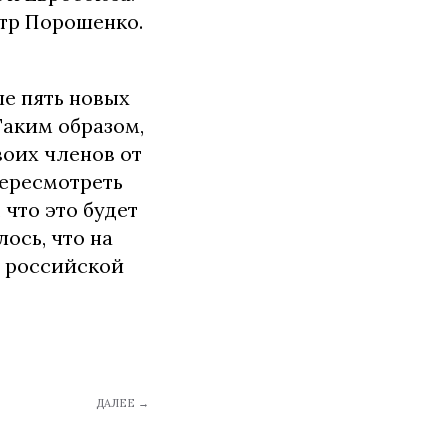
тр Порошенко.
пе пять новых
Таким образом,
воих членов от
пересмотреть
что это будет
ось, что на
т российской
ДАЛЕЕ →