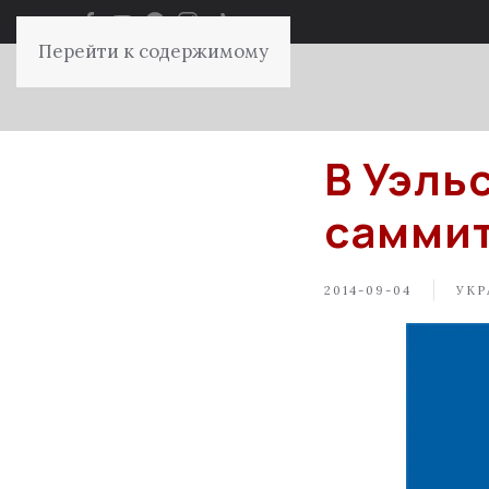
Перейти к содержимому
В Уэль
самми
2014-09-04
УКР