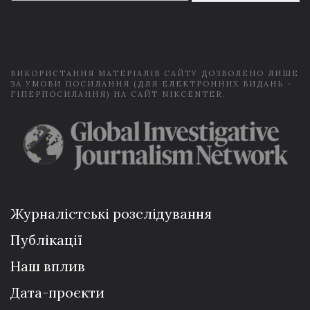
a
i
l
*
ВИКОРИСТАННЯ МАТЕРІАЛІВ САЙТУ ДОЗВОЛЕНО ЛИШЕ
ЗА УМОВИ ПОСИЛАННЯ (ДЛЯ ЕЛЕКТРОННИХ ВИДАНЬ -
ГІПЕРПОСИЛАННЯ) НА САЙТ NIKCENTER.
Журналістські розслідування
Публікації
Наш вплив
Дата-проєкти