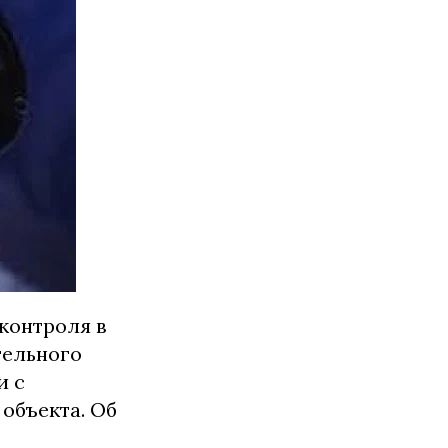
контроля в
тельного
и с
объекта. Об