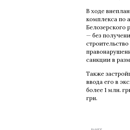
В ходе внепла
комплекса по 
Белозерского 
— без получен
строительство 
правонарушени
санкции в разм
Также застрой
ввода его в эк
более 1 млн. г
грн.
← РАНЕЕ