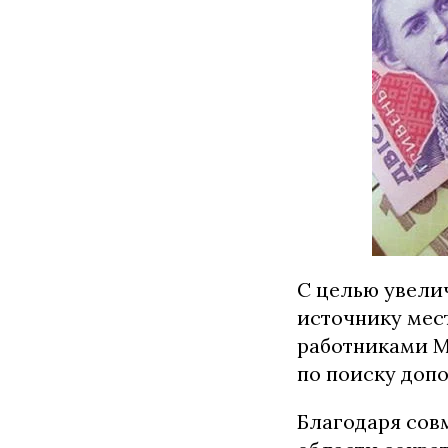
С целью увел
источнику мес
работниками М
по поиску доп
Благодаря сов