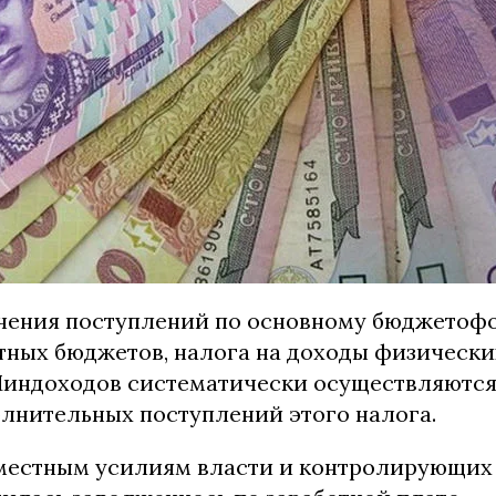
ичения поступлений по основному бюджето
тных бюджетов, налога на доходы физически
индоходов систематически осуществляются
олнительных поступлений этого налога.
местным усилиям власти и контролирующих 