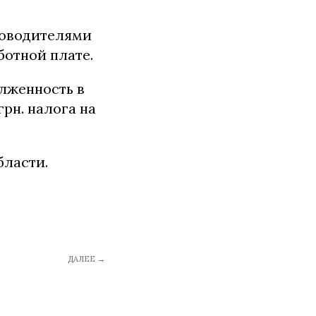
уководителями
ботной плате.
лженность в
грн. налога на
ской области.
ДАЛЕЕ →