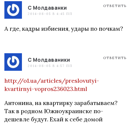
ОТВЕТИТЬ
С Молдаванки
2014-08-05 В 4:45 ПП
А где, кадры избиения, удары по почкам?
ОТВЕТИТЬ
С Молдаваники
2014-08-05 В 4:57 ПП
http://o1.ua/articles/preslovutyi-
kvartirnyi-vopros236023.html
Антонина, на квартирку зарабатываем?
Так в родном Южноукраинске по-
дешевле будут. Ехай к себе домой