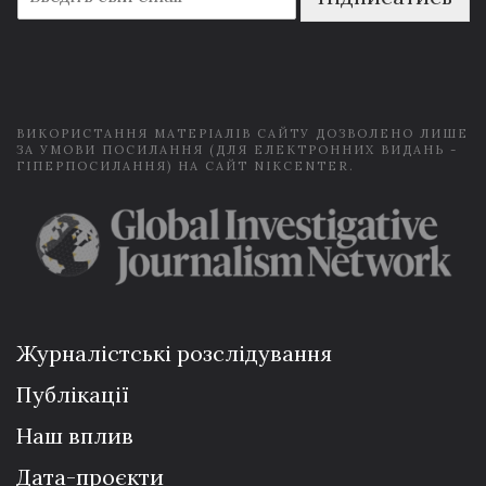
m
a
i
l
*
ВИКОРИСТАННЯ МАТЕРІАЛІВ САЙТУ ДОЗВОЛЕНО ЛИШЕ
ЗА УМОВИ ПОСИЛАННЯ (ДЛЯ ЕЛЕКТРОННИХ ВИДАНЬ -
ГІПЕРПОСИЛАННЯ) НА САЙТ NIKCENTER.
Журналістські розслідування
Публікації
Наш вплив
Дата-проєкти