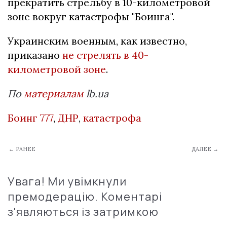
прекратить стрельбу в 10-километровой
зоне вокруг катастрофы "Боинга".
Украинским военным, как известно,
приказано
не стрелять в 40-
километровой зоне
.
По
материалам
lb.ua
Боинг 777
,
ДНР
,
катастрофа
← РАНЕЕ
ДАЛЕЕ →
Увага! Ми увімкнули
премодерацію. Коментарі
з'являються із затримкою