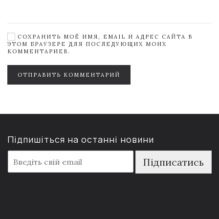
СОХРАНИТЬ МОЁ ИМЯ, EMAIL И АДРЕС САЙТА В
ЭТОМ БРАУЗЕРЕ ДЛЯ ПОСЛЕДУЮЩИХ МОИХ
КОММЕНТАРИЕВ.
ОТПРАВИТЬ КОММЕНТАРИЙ
Підпишіться на останні новини
E
Підписатись
m
a
i
l
*