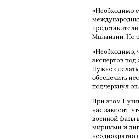
«Необходимо сд
международных
представители
Малайзии. Но э
«Необходимо, 
экспертов под
Нужно сделать 
обеспечить не
подчеркнул он.
При этом Путин
нас зависит, 
военной фазы 
мирными и дип
неоднократно 