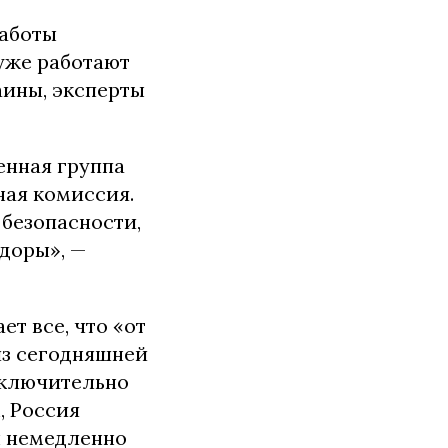
работы
уже работают
аины, эксперты
енная группа
ная комиссия.
 безопасности,
доры», —
ет все, что «от
из сегодняшней
сключительно
, Россия
ы немедленно