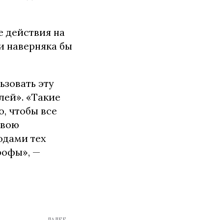
е действия на
и наверняка бы
ьзовать эту
лей». «Такие
, чтобы все
свою
одами тех
рофы», —
ДАЛЕЕ →