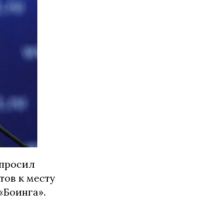
опросил
тов к месту
«Боинга».