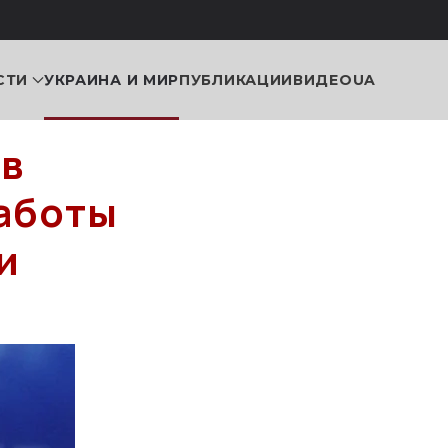
СТИ
УКРАИНА И МИР
ПУБЛИКАЦИИ
ВИДЕО
UA
ов
аботы
и