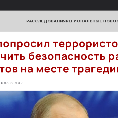
РАССЛЕДОВАНИЯ
РЕГИОНАЛЬНЫЕ НОВО
попросил террорист
чить безопасность р
тов на месте трагеди
АИНА И МИР