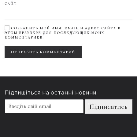
САЙТ
СОХРАНИТЬ МОЁ ИМЯ, EMAIL И АДРЕС САЙТА В
ЭТОМ БРАУЗЕРЕ ДЛЯ ПОСЛЕДУЮЩИХ МОИХ
КОММЕНТАРИЕВ.
ОТПРАВИТЬ КОММЕНТАРИЙ
Підпишіться на останні новини
E
Підписатись
m
a
i
l
*