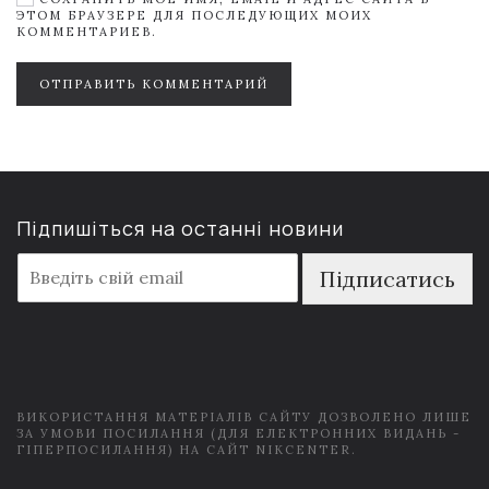
ЭТОМ БРАУЗЕРЕ ДЛЯ ПОСЛЕДУЮЩИХ МОИХ
КОММЕНТАРИЕВ.
ОТПРАВИТЬ КОММЕНТАРИЙ
Підпишіться на останні новини
E
Підписатись
m
a
i
l
*
ВИКОРИСТАННЯ МАТЕРІАЛІВ САЙТУ ДОЗВОЛЕНО ЛИШЕ
ЗА УМОВИ ПОСИЛАННЯ (ДЛЯ ЕЛЕКТРОННИХ ВИДАНЬ -
ГІПЕРПОСИЛАННЯ) НА САЙТ NIKCENTER.