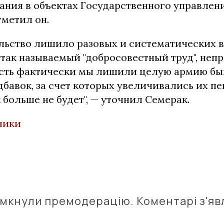
ания в объектах Государственного управлен
тметил он.
льство лишило разовых и систематических в
 так называемый "добросовестный труд", неп
 есть фактически мы лишили целую армию б
бавок, за счет которых увеличивались их пе
 больше не будет", — уточнил Семерак.
ники
імкнули премодерацію. Коментарі з'яв