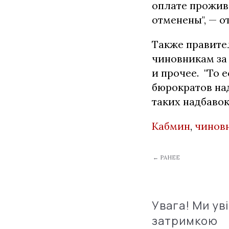
оплате прожив
отменены", — о
Также правите
чиновникам за
и прочее. "То
бюрократов над
таких надбавок
Кабмин
,
чинов
← РАНЕЕ
Увага! Ми ув
затримкою