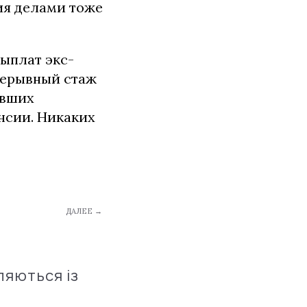
ия делами тоже
ыплат экс-
рерывный стаж
ывших
нсии. Никаких
ДАЛЕЕ →
ляються із