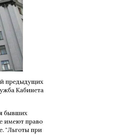
ий предыдущих
лужба Кабинета
ля бывших
ые имеют право
. "Льготы при