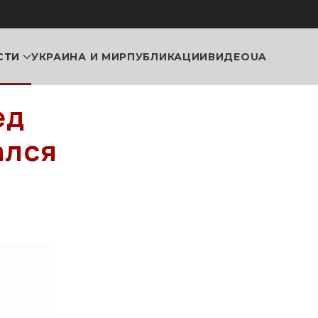
СТИ
УКРАИНА И МИР
ПУБЛИКАЦИИ
ВИДЕО
UA
ед
ался