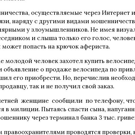
ничества, осуществляемые через Интернет 
язи, наряду с другими видами мошенничеств
лярными у злоумышленников. Не имея визуа
еседником и слыша только его голос, челове
и может попасть на крючок афериста.
ае молодой человек захотел купить велосипе
и объявление о продаже велосипеда по прив
ешил его приобрести. Но, перечислив необх
родавцу, так и не получил свой заказ.
-летней женщине сообщили по телефону, что
ся в милиции. Пытаясь спасти сына, напуган
шеннику через терминал банка 3 тыс. гриве
м правоохранителями проводятся проверки, 