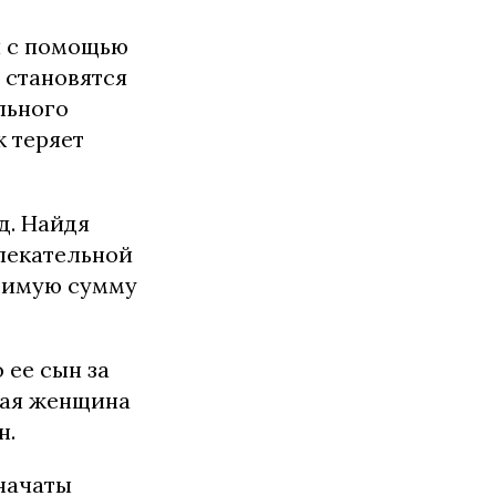
и с помощью
 становятся
льного
к теряет
д. Найдя
лекательной
одимую сумму
 ее сын за
ная женщина
н.
начаты