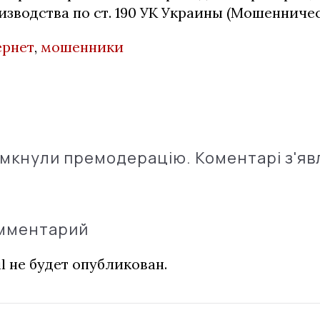
зводства по ст. 190 УК Украины (Мошенничес
ернет
,
мошенники
імкнули премодерацію. Коментарі з'яв
омментарий
l не будет опубликован.