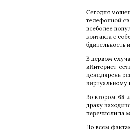
Сегодня мошен
телефонной св
всеболее попу
контакта с соб
бдительность 
В первом случ
вИнтернет-сет
цене,парень р
виртуальному п
Во втором, 68
драку находит
перечислила мо
По всем факта