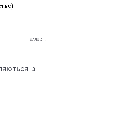
тво).
ДАЛЕЕ →
ляються із