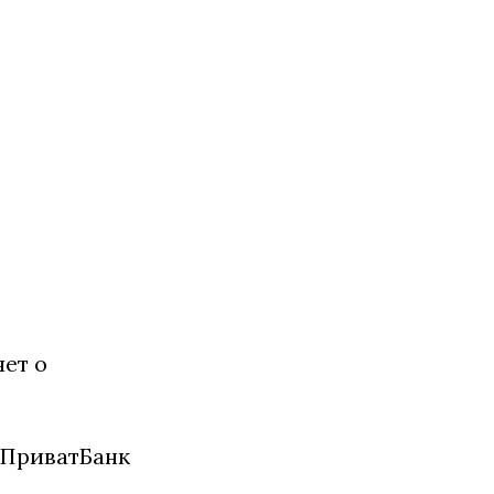
ет о
о ПриватБанк