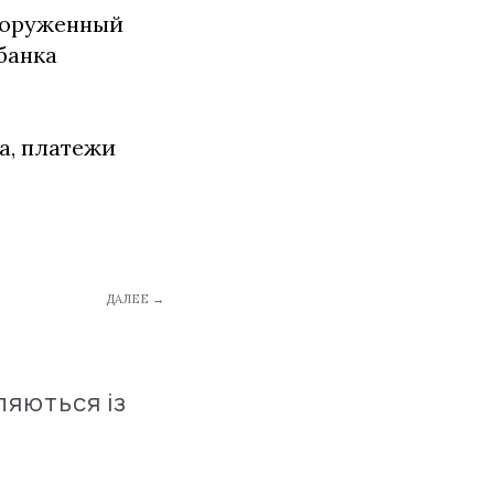
вооруженный
банка
а, платежи
ДАЛЕЕ →
ляються із