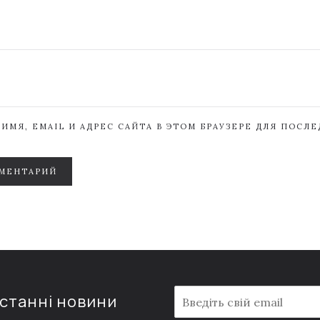
ИМЯ, EMAIL И АДРЕС САЙТА В ЭТОМ БРАУЗЕРЕ ДЛЯ ПОСЛ
МЕНТАРИЙ
E
останні новини
m