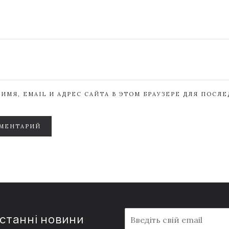
ИМЯ, EMAIL И АДРЕС САЙТА В ЭТОМ БРАУЗЕРЕ ДЛЯ ПОСЛ
МЕНТАРИЙ
E
останні новини
m