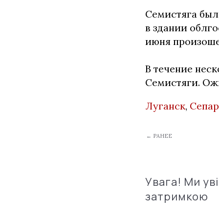
Семистяга был
в здании облг
июня произоше
В течение нес
Семистяги. Ожи
Луганск
,
Сепар
← РАНЕЕ
Увага! Ми ув
затримкою