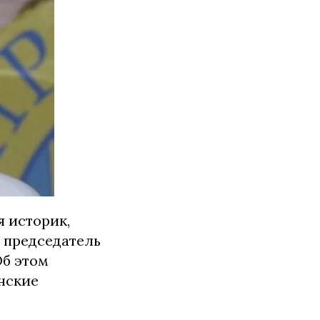
 историк,
 председатель
Об этом
нские