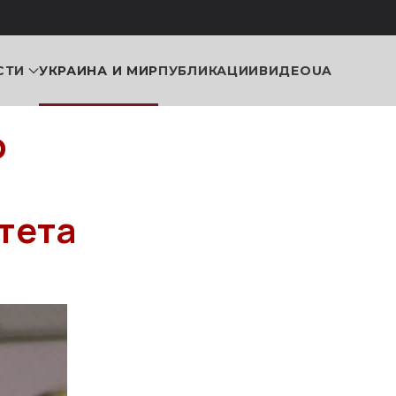
СТИ
УКРАИНА И МИР
ПУБЛИКАЦИИ
ВИДЕО
UA
р
тета