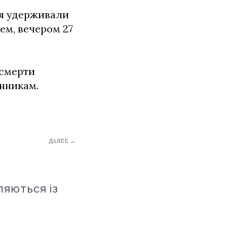
ля удерживали
ем, вечером 27
 смерти
енникам.
ДАЛЕЕ →
ляються із