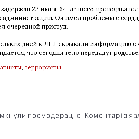
 задержан 23 июня. 64-летнего преподавате
осадминистрации. Он имел проблемы с сердц
л очередной приступ.
кольких дней в ЛНР скрывали информацию о
дается, что сегодня тело передадут родств
атисты
,
террористы
імкнули премодерацію. Коментарі з'яв