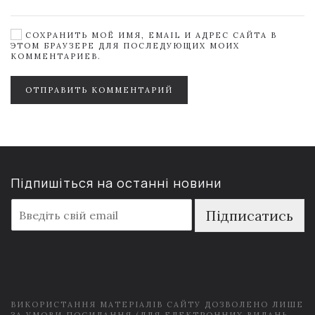
СОХРАНИТЬ МОЁ ИМЯ, EMAIL И АДРЕС САЙТА В
ЭТОМ БРАУЗЕРЕ ДЛЯ ПОСЛЕДУЮЩИХ МОИХ
КОММЕНТАРИЕВ.
ОТПРАВИТЬ КОММЕНТАРИЙ
Підпишіться на останні новини
E
Підписатись
m
a
i
l
*
ВИКОРИСТАННЯ МАТЕРІАЛІВ САЙТУ ДОЗВОЛЕНО ЛИШЕ