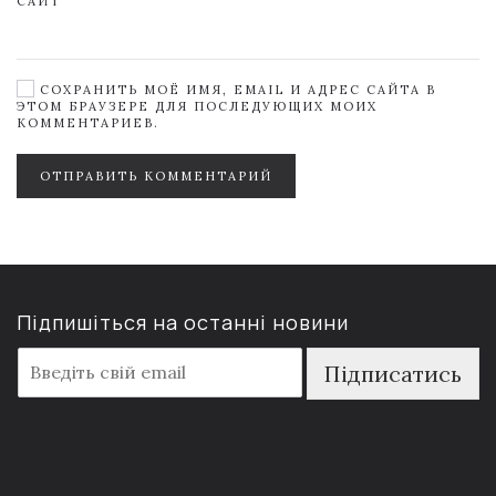
САЙТ
СОХРАНИТЬ МОЁ ИМЯ, EMAIL И АДРЕС САЙТА В
ЭТОМ БРАУЗЕРЕ ДЛЯ ПОСЛЕДУЮЩИХ МОИХ
КОММЕНТАРИЕВ.
ОТПРАВИТЬ КОММЕНТАРИЙ
Підпишіться на останні новини
E
Підписатись
m
a
i
l
*