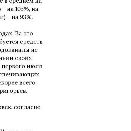
е в среднем на
 – на 105%, на
) – на 93%.
дах. За это
буется средств
Водоканалы не
вании своих
с первого июля
беспечивающих
корее всего,
ригорьев.
век, согласно