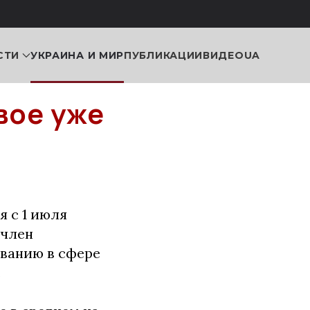
СТИ
УКРАИНА И МИР
ПУБЛИКАЦИИ
ВИДЕО
UA
вое уже
я с 1 июля
 член
ванию в сфере
.