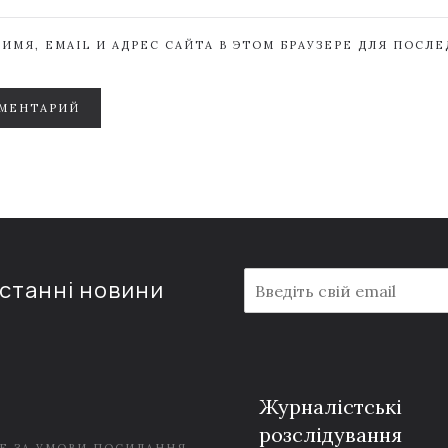
ИМЯ, EMAIL И АДРЕС САЙТА В ЭТОМ БРАУЗЕРЕ ДЛЯ ПОСЛ
МЕНТАРИЙ
E
останні новини
m
a
i
l
*
Журналістські
розслідування