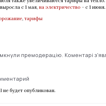
июля также увеличиваются тарифы на тепло. 
выросла с 1 мая,
на электричество
– с 1 июня.
орожание
,
тарифы
імкнули премодерацію. Коментарі з'яв
омментарий
l не будет опубликован.