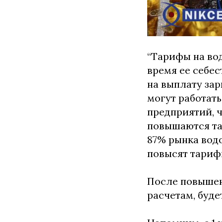
“Тарифы на вод
время ее себе
на выплату зар
могут работать
предприятий, ч
повышаются та
87% рынка вод
повысят тарифы
После повышен
расчетам, буде