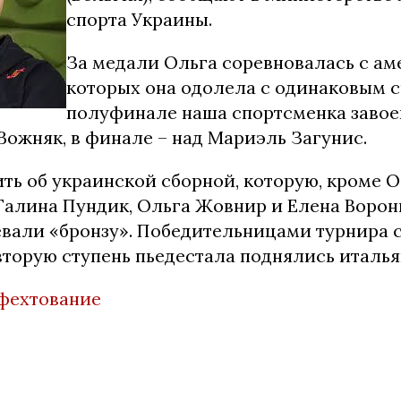
спорта Украины.
За медали Ольга соревновалась с ам
которых она одолела с одинаковым сче
полуфинале наша спортсменка завое
Вожняк, в финале – над Мариэль Загунис.
ть об украинской сборной, которую, кроме
О
Галина Пундик, Ольга Жовнир и Елена Ворони
евали «бронзу». Победительницами турнира 
вторую ступень пьедестала поднялись италья
фехтование