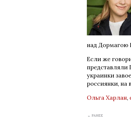
над Дормагою 
Если же говори
представляли 
украинки заво
россиянки, на 
Ольга Харлан
,
← РАНЕЕ