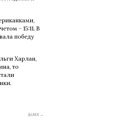
ериканками,
том – 15:11. В
вала победу
льги Харлан,
на, то
стали
нки.
ДАЛЕЕ →