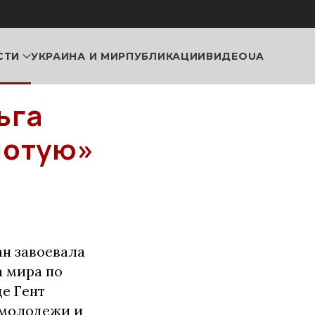
СТИ
УКРАИНА И МИР
ПУБЛИКАЦИИ
ВИДЕО
UA
ьга
лотую»
н завоевала
а мира по
е Гент
 молодежи и