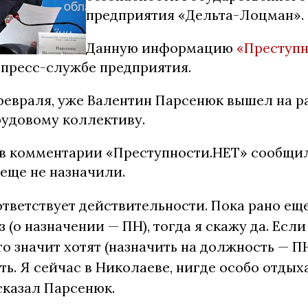
предприятия «Дельта-Лоцман».
Данную информацию
«Преступн
 пресс-службе предприятия.
5 февраля, уже Валентин Парсенюк вышел на р
рудовому коллективу.
в комментарии «Преступности.НЕТ» сообщил,
еще не назначили.
ответствует действительности. Пока рано еще
з (о назначении — ПН), тогда я скажу да. Если
то значит хотят (назначить на должность — ПН)
ть. Я сейчас в Николаеве, нигде особо отды
сказал Парсенюк.