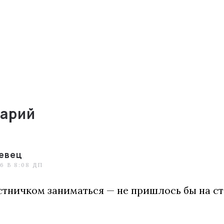
арий
евец
6 В 8:08 ДП
стничком заниматься — не пришлось бы на ст