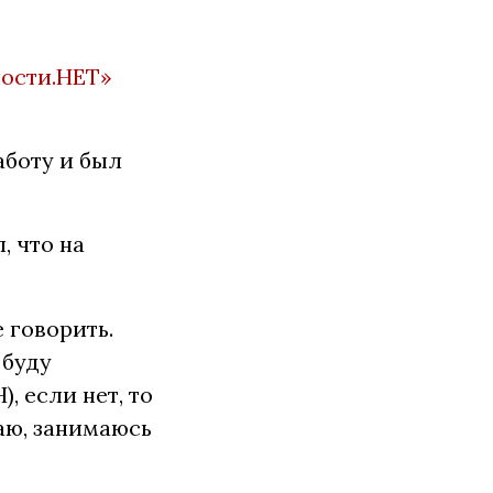
ости.НЕТ»
аботу и был
 что на
 говорить.
 буду
, если нет, то
хаю, занимаюсь