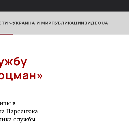
СТИ
УКРАИНА И МИР
ПУБЛИКАЦИИ
ВИДЕО
UA
ужбу
Лоцман»
ины в
на Парсенюка
ьника службы