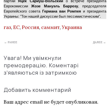
партии
Яцек Сариуш-Вольский
о встрече президента
Еврокомиссии
Жозе Мануэль Баррозу
, председателя
Европейского совета
Германа ван Ромпея
и президента
Украины: "Тон нашей дискуссии был пессимистическим".
газ
,
ЕС
,
Россия
,
саммит
,
Украина
← РАНЕЕ
ДАЛЕЕ →
Увага! Ми увімкнули
премодерацію. Коментарі
з'являються із затримкою
Добавить комментарий
Ваш адрес email не будет опубликован.