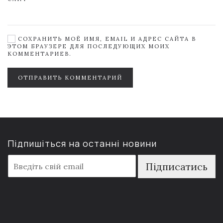
СОХРАНИТЬ МОЁ ИМЯ, EMAIL И АДРЕС САЙТА В
ЭТОМ БРАУЗЕРЕ ДЛЯ ПОСЛЕДУЮЩИХ МОИХ
КОММЕНТАРИЕВ.
ОТПРАВИТЬ КОММЕНТАРИЙ
Підпишіться на останні новини
E
Підписатись
m
a
i
l
*