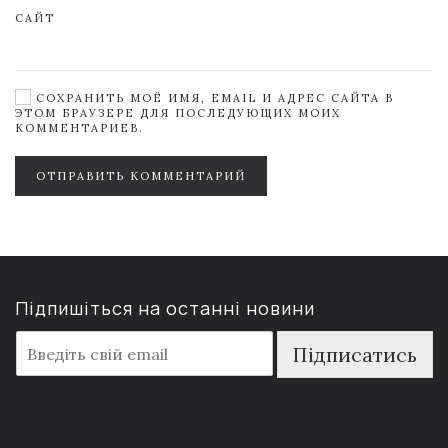
САЙТ
СОХРАНИТЬ МОЁ ИМЯ, EMAIL И АДРЕС САЙТА В
ЭТОМ БРАУЗЕРЕ ДЛЯ ПОСЛЕДУЮЩИХ МОИХ
КОММЕНТАРИЕВ.
ОТПРАВИТЬ КОММЕНТАРИЙ
Підпишіться на останні новини
E
Підписатись
m
a
i
l
*