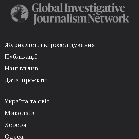
Журналістські розслідування
Публікації
Наш вплив
Дата-проєкти
Україна та світ
Миколаїв
Херсон
Одеса