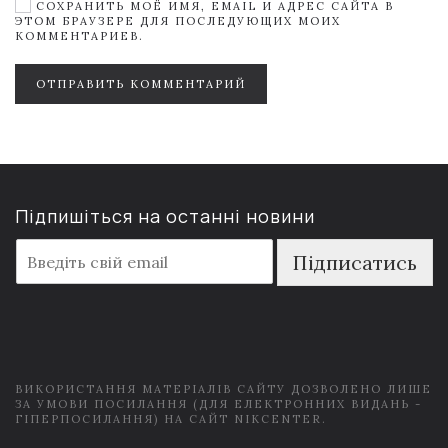
СОХРАНИТЬ МОЁ ИМЯ, EMAIL И АДРЕС САЙТА В
ЭТОМ БРАУЗЕРЕ ДЛЯ ПОСЛЕДУЮЩИХ МОИХ
КОММЕНТАРИЕВ.
ОТПРАВИТЬ КОММЕНТАРИЙ
Підпишіться на останні новини
E
Підписатись
m
a
i
l
*
ВИКОРИСТАННЯ МАТЕРІАЛІВ САЙТУ ДОЗВОЛЕНО ЛИШЕ
ЗА УМОВИ ПОСИЛАННЯ (ДЛЯ ЕЛЕКТРОННИХ ВИДАНЬ -
ГІПЕРПОСИЛАННЯ) НА САЙТ NIKCENTER.