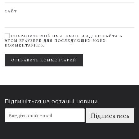
САЙТ
СОХРАНИТЬ МОЁ ИМЯ, EMAIL И АДРЕС САЙТА В
ЭТОМ БРАУЗЕРЕ ДЛЯ ПОСЛЕДУЮЩИХ МОИХ
КОММЕНТАРИЕВ.
ОТПРАВИТЬ КОММЕНТАРИЙ
Підпишіться на останні новини
E
Підписатись
m
a
i
l