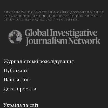
*
ВИКОРИСТАННЯ МАТЕРІАЛІВ САЙТУ ДОЗВОЛЕНО ЛИШЕ
ЗА УМОВИ ПОСИЛАННЯ (ДЛЯ ЕЛЕКТРОННИХ ВИДАНЬ -
ГІПЕРПОСИЛАННЯ) НА САЙТ NIKCENTER.
Журналістські розслідування
Публікації
Наш вплив
Дата-проєкти
Україна та світ