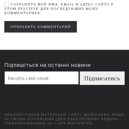
СОХРАНИТЬ МОЁ ИМЯ, EMAIL И АДРЕС САЙТА В
ЭТОМ БРАУЗЕРЕ ДЛЯ ПОСЛЕДУЮЩИХ МОИХ
КОММЕНТАРИЕВ.
ОТПРАВИТЬ КОММЕНТАРИЙ
Підпишіться на останні новини
E
Підписатись
m
a
i
l
*
ВИКОРИСТАННЯ МАТЕРІАЛІВ САЙТУ ДОЗВОЛЕНО ЛИШЕ
ЗА УМОВИ ПОСИЛАННЯ (ДЛЯ ЕЛЕКТРОННИХ ВИДАНЬ -
ГІПЕРПОСИЛАННЯ) НА САЙТ NIKCENTER.